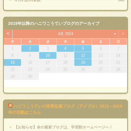
2019年以降のハニワこうていブログのアーカイブ
<
>
4月 2024
▼
月
火
水
木
金
土
日
1
2
3
4
5
6
7
8
9
10
11
12
13
14
15
16
17
18
19
20
21
22
23
24
25
26
27
28
29
30
ハニワこうていの世界征服ブログ（アメブロ）2012～2018
年の活動はこちら
【お知らせ】余の最新ブログは、学習館ホームページへ！