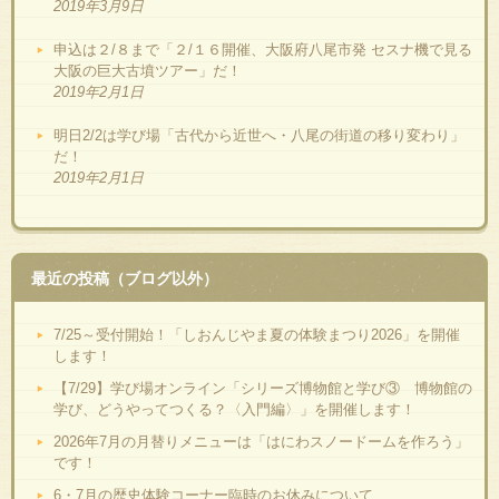
2019年3月9日
申込は２/８まで「２/１６開催、大阪府八尾市発 セスナ機で見る
大阪の巨大古墳ツアー」だ！
2019年2月1日
明日2/2は学び場「古代から近世へ・八尾の街道の移り変わり」
だ！
2019年2月1日
最近の投稿（ブログ以外）
7/25～受付開始！「しおんじやま夏の体験まつり2026」を開催
します！
【7/29】学び場オンライン「シリーズ博物館と学び③ 博物館の
学び、どうやってつくる？〈入門編〉」を開催します！
2026年7月の月替りメニューは「はにわスノードームを作ろう」
です！
6・7月の歴史体験コーナー臨時のお休みについて