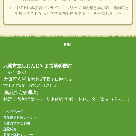
【6/16】学び場オンライン「シリーズ博物館と学び② 博物館と
学校とのこれから～博学連携を再考する～」を開催しました！
HOME
八尾市立しおんじやま古墳学習館
〒581-0854
大阪府八尾市大竹5丁目143番地-2
TEL＆FAX 072-941-3114
[施設指定管理者]
特定非営利活動法人 歴史体験サポートセンター楽古（らっこ）
トップページ
常設歴史体験コーナー
団体見学のご利用
施設紹介
月替り体験メニュー