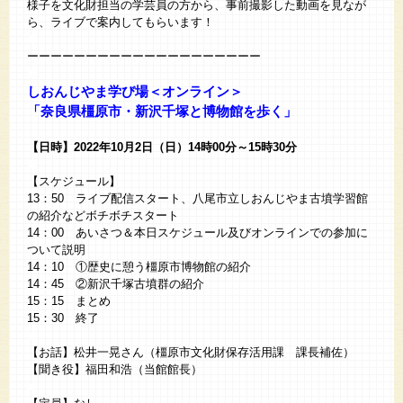
様子を文化財担当の学芸員の方から、事前撮影した動画を見なが
ら、
ライブで案内してもらいます！
◆
ーーーーーーーーーーーーーーーーーーーー
◆
しおんじやま学び場＜オンライン＞
「奈良県橿原市・新沢千塚と博物館を歩く」
【日時】2022年10月2日（日）14時00分～15時30分
◆
【スケジュール】
13：50 ライブ配信スタート、八尾市立しおんじやま古墳学習館
の紹介などボチボチスタート
14：00 あいさつ＆本日スケジュール及びオンラインでの参加に
ついて説明
14：10 ①歴史に憩う橿原市博物館の紹介
14：45 ②新沢千塚古墳群の紹介
15：15 まとめ
15：30 終了
★
【お話】松井一晃さん（橿原市文化財保存活用課 課長補佐）
【聞き役】福田和浩（当館館長）
■