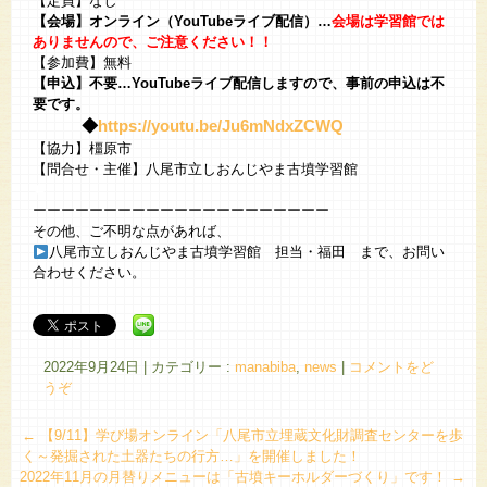
【定員】なし
【会場】オンライン（YouTubeライブ配信）…
会場は学習館では
ありませんので、ご注意ください！！
【参加費】無料
【申込】不要…YouTubeライブ配信しますので、事前の申込は不
要です。
◆
https://youtu.be/Ju6mNdxZCWQ
【協力】橿原市
【問合せ・主催】八尾市立しおんじやま古墳学習館
◆
ーーーーーーーーーーーーーーーーーーーーー
その他、ご不明な点があれば、
八尾市立しおんじやま古墳学習館 担当・福田 まで、お問い
合わせください。
2022年9月24日
|
カテゴリー :
manabiba
,
news
|
コメントをど
うぞ
←
【9/11】学び場オンライン「八尾市立埋蔵文化財調査センターを歩
く～発掘された土器たちの行方…」を開催しました！
2022年11月の月替りメニューは「古墳キーホルダーづくり」です！
→