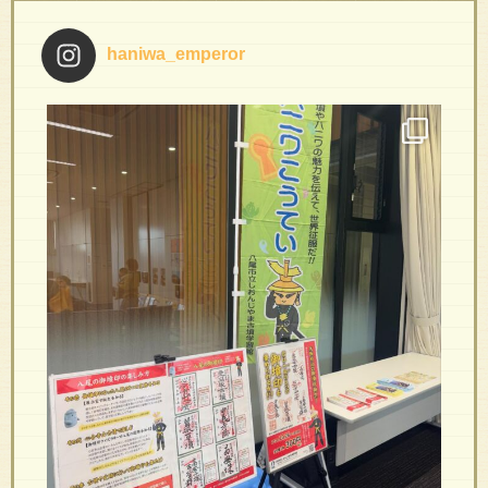
haniwa_emperor