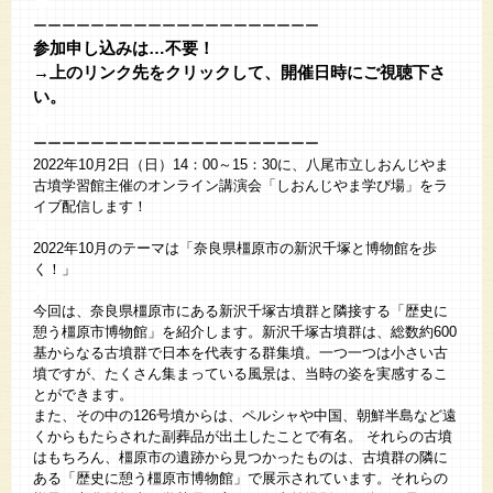
◆
ーーーーーーーーーーーーーーーーーーーー
参加申し込みは…不要！
→上のリンク先をクリックして、開催日時にご視聴下さ
い。
◆
ーーーーーーーーーーーーーーーーーーーー
2022年10月2日（日）14：00～15：30に、八尾市立しおんじやま
古墳学習館主催のオンライン講演会「しおんじやま学び場」をラ
イブ配信します！
◆
2022年10月のテーマは「奈良県橿原市の新沢千塚と博物館を歩
く！」
◆
今回は、奈良県橿原市にある新沢千塚古墳群と隣接する「歴史に
憩う橿原市博物館」を紹介します。新沢千塚古墳群は、総数約600
基からなる古墳群で日本を代表する群集墳。一つ一つは小さい古
墳ですが、たくさん集まっている風景は、当時の姿を実感するこ
とができます。
また、その中の126号墳からは、ペルシャや中国、朝鮮半島など遠
くからもたらされた副葬品が出土したことで有名。 それらの古墳
はもちろん、橿原市の遺跡から見つかったものは、古墳群の隣に
ある「歴史に憩う橿原市博物館」で展示されています。それらの