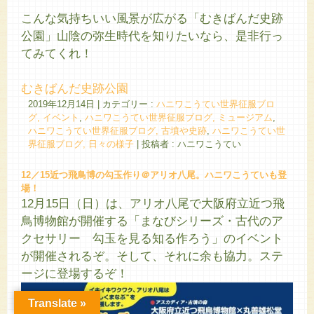
こんな気持ちいい風景が広がる「むきばんだ史跡
公園」山陰の弥生時代を知りたいなら、是非行っ
てみてくれ！
むきばんだ史跡公園
2019年12月14日
|
カテゴリー :
ハニワこうてい世界征服ブロ
グ, イベント
,
ハニワこうてい世界征服ブログ, ミュージアム
,
ハニワこうてい世界征服ブログ, 古墳や史跡
,
ハニワこうてい世
界征服ブログ, 日々の様子
|
投稿者 : ハニワこうてい
12／15近つ飛鳥博の勾玉作り＠アリオ八尾。ハニワこうていも登
場！
12月15日（日）は、アリオ八尾で大阪府立近つ飛
鳥博物館が開催する「まなびシリーズ・古代のア
クセサリー 勾玉を見る知る作ろう」のイベント
が開催されるぞ。そして、それに余も協力。ステ
ージに登場するぞ！
Translate »