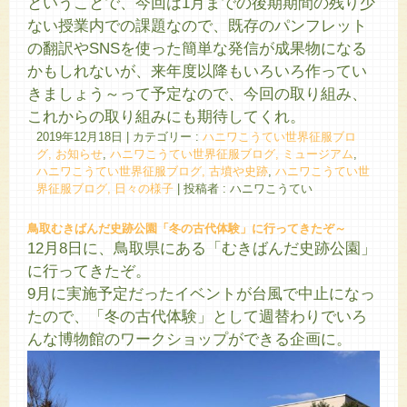
ということで、今回は1月までの後期期間の残り少
ない授業内での課題なので、既存のパンフレット
の翻訳やSNSを使った簡単な発信が成果物になる
かもしれないが、来年度以降もいろいろ作ってい
きましょう～って予定なので、今回の取り組み、
これからの取り組みにも期待してくれ。
2019年12月18日
|
カテゴリー :
ハニワこうてい世界征服ブロ
グ, お知らせ
,
ハニワこうてい世界征服ブログ, ミュージアム
,
ハニワこうてい世界征服ブログ, 古墳や史跡
,
ハニワこうてい世
界征服ブログ, 日々の様子
|
投稿者 : ハニワこうてい
鳥取むきばんだ史跡公園「冬の古代体験」に行ってきたぞ～
12月8日に、鳥取県にある「むきばんだ史跡公園」
に行ってきたぞ。
9月に実施予定だったイベントが台風で中止になっ
たので、「冬の古代体験」として週替わりでいろ
んな博物館のワークショップができる企画に。