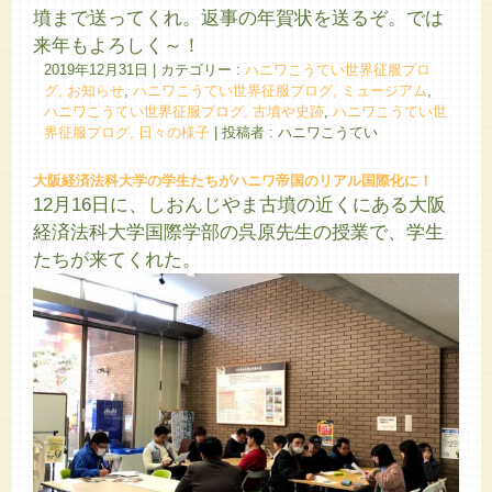
墳まで送ってくれ。返事の年賀状を送るぞ。では
来年もよろしく～！
2019年12月31日
|
カテゴリー :
ハニワこうてい世界征服ブロ
グ, お知らせ
,
ハニワこうてい世界征服ブログ, ミュージアム
,
ハニワこうてい世界征服ブログ, 古墳や史跡
,
ハニワこうてい世
界征服ブログ, 日々の様子
|
投稿者 : ハニワこうてい
大阪経済法科大学の学生たちがハニワ帝国のリアル国際化に！
12月16日に、しおんじやま古墳の近くにある大阪
経済法科大学国際学部の呉原先生の授業で、学生
たちが来てくれた。