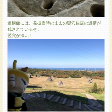
遺構館には、発掘当時のままの竪穴住居の遺構が
残されているぞ。
竪穴が深い！