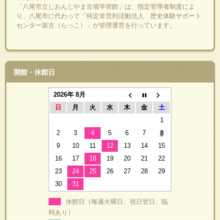
「八尾市立しおんじやま古墳学習館」は、指定管理者制度によ
り、八尾市に代わって「特定非営利活動法人 歴史体験サポート
センター楽古（らっこ）」が管理運営を行っています。
開館・休館日
2026年 8月
日
月
火
水
木
金
土
1
2
3
4
5
6
7
8
9
10
11
12
13
14
15
16
17
18
19
20
21
22
23
24
25
26
27
28
29
30
31
休館日（毎週火曜日、祝日翌日、臨
時あり）