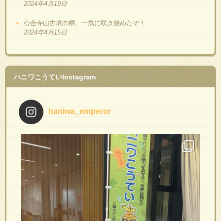
2024年4月19日
心合寺山古墳の桐、一気に咲き始めたぞ！
2024年4月15日
ハニワこうていInstagram
haniwa_emperor