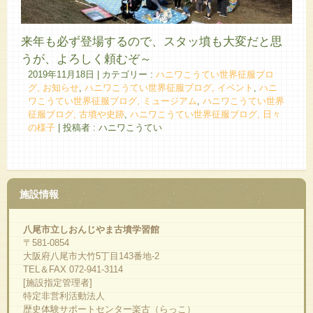
来年も必ず登場するので、スタッ墳も大変だと思
うが、よろしく頼むぞ～
2019年11月18日
|
カテゴリー :
ハニワこうてい世界征服ブロ
グ, お知らせ
,
ハニワこうてい世界征服ブログ, イベント
,
ハニ
ワこうてい世界征服ブログ, ミュージアム
,
ハニワこうてい世界
征服ブログ, 古墳や史跡
,
ハニワこうてい世界征服ブログ, 日々
の様子
|
投稿者 : ハニワこうてい
施設情報
八尾市立しおんじやま古墳学習館
〒581-0854
大阪府八尾市大竹5丁目143番地-2
TEL＆FAX 072-941-3114
[施設指定管理者]
特定非営利活動法人
歴史体験サポートセンター楽古（らっこ）