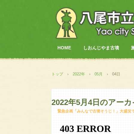
HOME
しおんじやま古墳
トップ
›
2022年
›
05月
›
04日
2022年5月4日
のアーカ
緊急企画「みんなで古墳そうじ！」大盛況