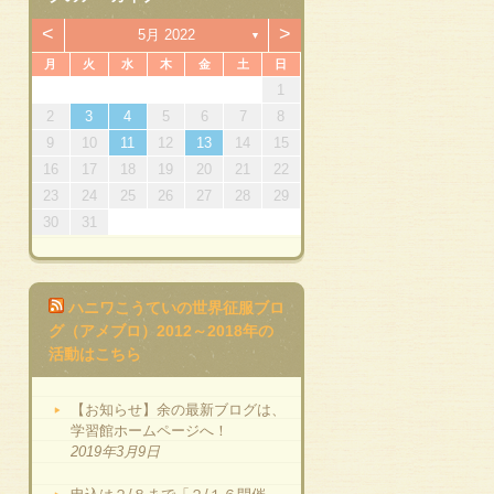
<
>
5月 2022
▼
月
火
水
木
金
土
日
7
3
4
7
3
6
1
4
6
2
7
3
5
1
2
5
1
3
6
1
4
7
2
5
7
3
3
6
1
14
10
14
10
13
13
14
10
12
12
10
13
14
12
14
10
10
13
11
11
11
8
9
8
9
8
8
9
2
3
4
5
6
7
8
21
17
18
21
17
20
15
18
20
16
21
17
19
15
16
19
15
17
20
15
18
21
16
19
21
17
17
20
9
10
11
12
13
14
15
28
24
25
28
24
27
22
25
27
23
28
24
26
22
23
26
22
24
27
22
25
28
23
26
28
24
24
27
16
17
18
19
20
21
22
31
29
30
31
29
29
29
30
31
23
24
25
26
27
28
29
30
31
ハニワこうていの世界征服ブロ
グ（アメブロ）2012～2018年の
活動はこちら
【お知らせ】余の最新ブログは、
学習館ホームページへ！
2019年3月9日