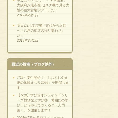
申込は２/８まで「２/１６開催、
大阪府八尾市発 セスナ機で見る大
阪の巨大古墳ツアー」だ！
2019年2月1日
明日2/2は学び場「古代から近世
へ・八尾の街道の移り変わり」
だ！
2019年2月1日
最近の投稿（ブログ以外）
7/25～受付開始！「しおんじやま
夏の体験まつり2026」を開催しま
す！
【7/29】学び場オンライン「シリ
ーズ博物館と学び③ 博物館の学
び、どうやってつくる？〈入門
編〉」を開催します！
2026年7月の月替りメニューは