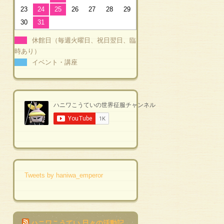
23
24
25
26
27
28
29
30
31
休館日（毎週火曜日、祝日翌日、臨
時あり）
イベント・講座
Tweets by haniwa_emperor
ハニワこうてい 日々の活動記