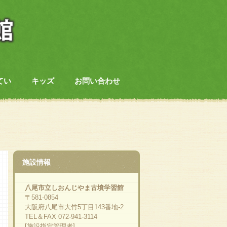
てい
キッズ
お問い合わせ
施設情報
八尾市立しおんじやま古墳学習館
〒581-0854
大阪府八尾市大竹5丁目143番地-2
TEL＆FAX 072-941-3114
[施設指定管理者]