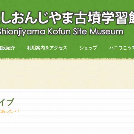
施設紹介
利用案内＆アクセス
ショップ
ハニワこう
イブ
であった～！