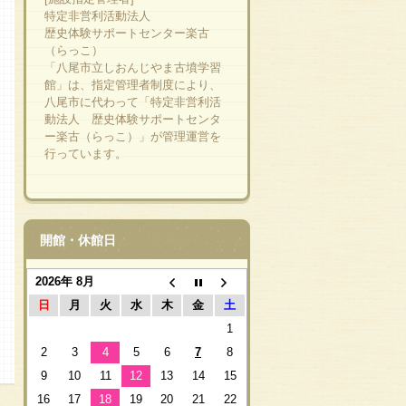
特定非営利活動法人
歴史体験サポートセンター楽古
（らっこ）
「八尾市立しおんじやま古墳学習
館」は、指定管理者制度により、
八尾市に代わって「特定非営利活
動法人 歴史体験サポートセンタ
ー楽古（らっこ）」が管理運営を
行っています。
開館・休館日
2026年 8月
日
月
火
水
木
金
土
1
2
3
4
5
6
7
8
9
10
11
12
13
14
15
16
17
18
19
20
21
22