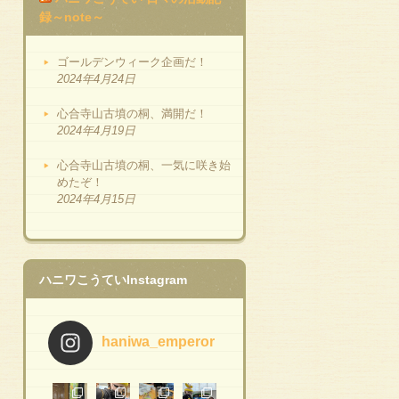
録～note～
ゴールデンウィーク企画だ！
2024年4月24日
心合寺山古墳の桐、満開だ！
2024年4月19日
心合寺山古墳の桐、一気に咲き始
めたぞ！
2024年4月15日
ハニワこうていInstagram
haniwa_emperor