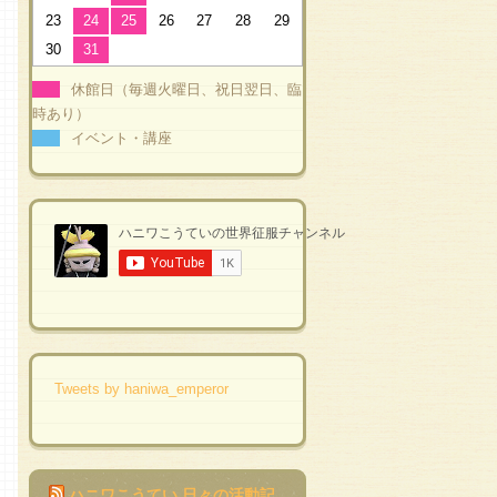
23
24
25
26
27
28
29
30
31
休館日（毎週火曜日、祝日翌日、臨
時あり）
イベント・講座
Tweets by haniwa_emperor
ハニワこうてい 日々の活動記