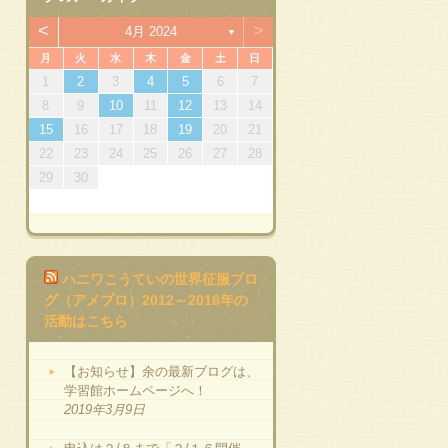
<
>
4月 2024
▼
月
火
水
木
金
土
日
1
3
4
7
3
6
1
4
6
2
7
3
5
1
2
5
1
3
6
1
4
7
2
5
7
3
3
6
1
2
3
4
5
6
7
10
14
10
13
13
14
10
12
12
10
13
14
12
14
10
10
13
11
11
11
8
8
9
8
9
8
8
9
8
9
10
11
12
13
14
15
17
18
21
17
20
15
18
20
16
21
17
19
15
16
19
15
17
20
15
18
21
16
19
21
17
17
20
15
16
17
18
19
20
21
22
24
25
28
24
27
22
25
27
23
28
24
26
22
23
26
22
24
27
22
25
28
23
26
28
24
24
27
22
23
24
25
26
27
28
29
31
29
30
31
29
29
29
30
31
29
30
ハニワこうていの世界征服ブロ
グ（アメブロ）2012～2018年の
活動はこちら
【お知らせ】余の最新ブログは、
学習館ホームページへ！
2019年3月9日