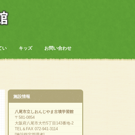
てい
キッズ
お問い合わせ
施設情報
八尾市立しおんじやま古墳学習館
〒581-0854
大阪府八尾市大竹5丁目143番地-2
TEL＆FAX 072-941-3114
[施設指定管理者]