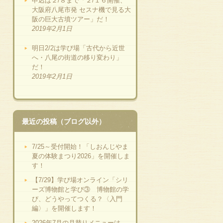
申込は２/８まで「２/１６開催、
大阪府八尾市発 セスナ機で見る大
阪の巨大古墳ツアー」だ！
2019年2月1日
明日2/2は学び場「古代から近世
へ・八尾の街道の移り変わり」
だ！
2019年2月1日
最近の投稿（ブログ以外）
7/25～受付開始！「しおんじやま
夏の体験まつり2026」を開催しま
す！
【7/29】学び場オンライン「シリ
ーズ博物館と学び③ 博物館の学
び、どうやってつくる？〈入門
編〉」を開催します！
2026年7月の月替りメニューは