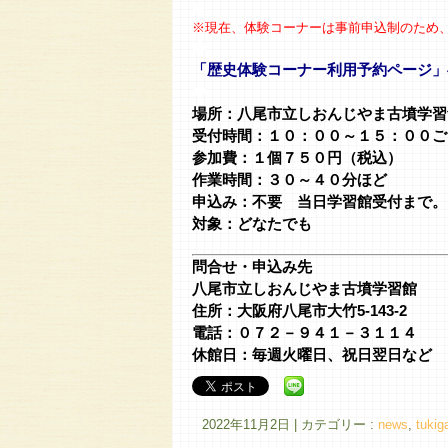
◆
※現在、体験コーナーは事前申込制のため
◆
「歴史体験コーナー利用予約ページ」
◆
場所：八尾市立しおんじやま古墳学習
受付時間：１０：００～１５：００ごろ (1
参加費：１個７５０円（税込）
作業時間：３０～４０分ほど
申込み：不要 当日学習館受付まで。
対象：どなたでも
問合せ・申込み先
八尾市立しおんじやま古墳学習館
住所：大阪府八尾市大竹5-143-2
電話：０７２－９４１－３１１４
休館日：毎週火曜日、祝日翌日など
2022年11月2日
|
カテゴリー :
news
,
tukig