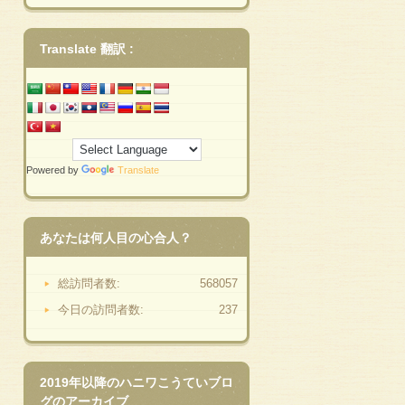
Translate 翻訳 :
Powered by
Translate
あなたは何人目の心合人？
総訪問者数:
568057
今日の訪問者数:
237
2019年以降のハニワこうていブロ
グのアーカイブ