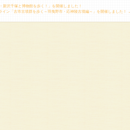
市・新沢千塚と博物館を歩く！」を開催しました！
オンライン「古市古墳群を歩く～羽曳野市・応神陵古墳編～」を開催しました！