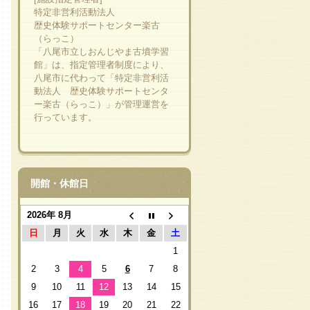
特定非営利活動法人
歴史体験サポートセンター楽古
（らっこ）
「八尾市立しおんじやま古墳学習
館」は、指定管理者制度により、
八尾市に代わって「特定非営利活
動法人 歴史体験サポートセンタ
ー楽古（らっこ）」が管理運営を
行っています。
開館・休館日
2026年 8月
日
月
火
水
木
金
土
1
2
3
4
5
6
7
8
9
10
11
12
13
14
15
16
17
18
19
20
21
22