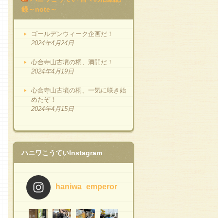
録～note～
ゴールデンウィーク企画だ！
2024年4月24日
心合寺山古墳の桐、満開だ！
2024年4月19日
心合寺山古墳の桐、一気に咲き始
めたぞ！
2024年4月15日
ハニワこうていInstagram
haniwa_emperor