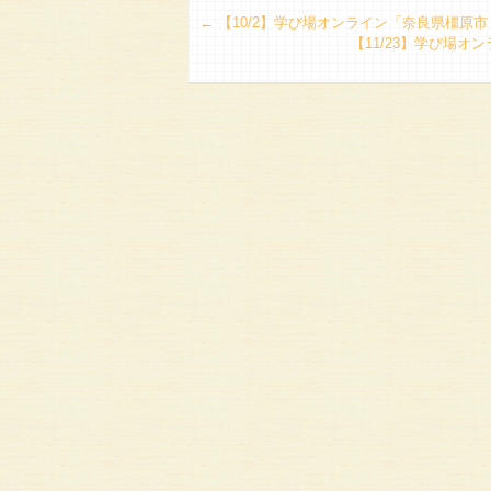
←
【10/2】学び場オンライン「奈良県橿原
【11/23】学び場