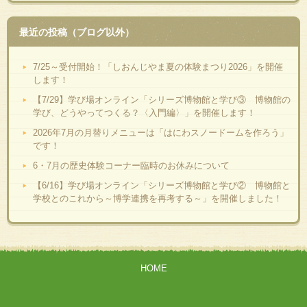
最近の投稿（ブログ以外）
7/25～受付開始！「しおんじやま夏の体験まつり2026」を開催
します！
【7/29】学び場オンライン「シリーズ博物館と学び③ 博物館の
学び、どうやってつくる？〈入門編〉」を開催します！
2026年7月の月替りメニューは「はにわスノードームを作ろう」
です！
6・7月の歴史体験コーナー臨時のお休みについて
【6/16】学び場オンライン「シリーズ博物館と学び② 博物館と
学校とのこれから～博学連携を再考する～」を開催しました！
HOME