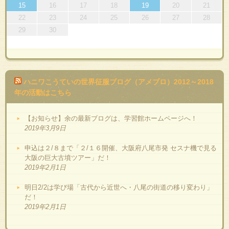
15
16
17
18
19
20
21
22
23
24
25
26
27
28
29
30
ハニワこうていの世界征服ブログ（アメブロ）2012～2018
年の活動はこちら
【お知らせ】余の最新ブログは、学習館ホームページへ！
2019年3月9日
申込は２/８まで「２/１６開催、大阪府八尾市発 セスナ機で見る
大阪の巨大古墳ツアー」だ！
2019年2月1日
明日2/2は学び場「古代から近世へ・八尾の街道の移り変わり」
だ！
2019年2月1日