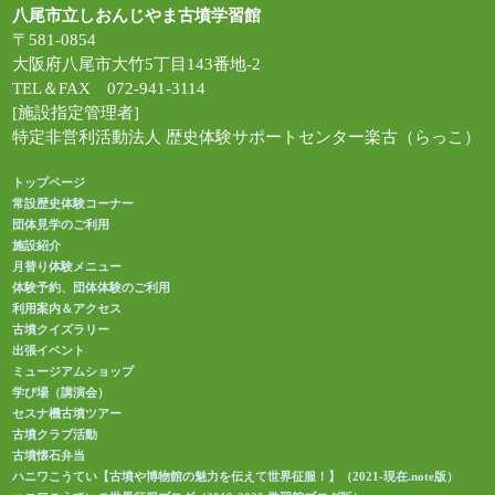
八尾市立しおんじやま古墳学習館
〒581-0854
大阪府八尾市大竹5丁目143番地-2
TEL＆FAX 072-941-3114
[施設指定管理者]
特定非営利活動法人 歴史体験サポートセンター楽古（らっこ）
トップページ
常設歴史体験コーナー
団体見学のご利用
施設紹介
月替り体験メニュー
体験予約、団体体験のご利用
利用案内＆アクセス
古墳クイズラリー
出張イベント
ミュージアムショップ
学び場（講演会）
セスナ機古墳ツアー
古墳クラブ活動
古墳懐石弁当
ハニワこうてい【古墳や博物館の魅力を伝えて世界征服！】（2021-現在.note版）