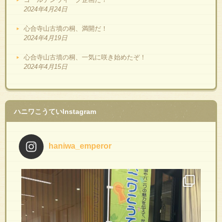
2024年4月24日
心合寺山古墳の桐、満開だ！
2024年4月19日
心合寺山古墳の桐、一気に咲き始めたぞ！
2024年4月15日
ハニワこうていInstagram
haniwa_emperor