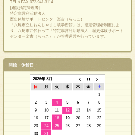
TEL＆FAX 072-941-3114
[施設指定管理者]
特定非営利活動法人
歴史体験サポートセンター楽古（らっこ）
「八尾市立しおんじやま古墳学習館」は、指定管理者制度によ
り、八尾市に代わって「特定非営利活動法人 歴史体験サポート
センター楽古（らっこ）」が管理運営を行っています。
開館・休館日
2026年 8月
日
月
火
水
木
金
土
1
2
3
4
5
6
7
8
9
10
11
12
13
14
15
16
17
18
19
20
21
22
23
24
25
26
27
28
29
30
31