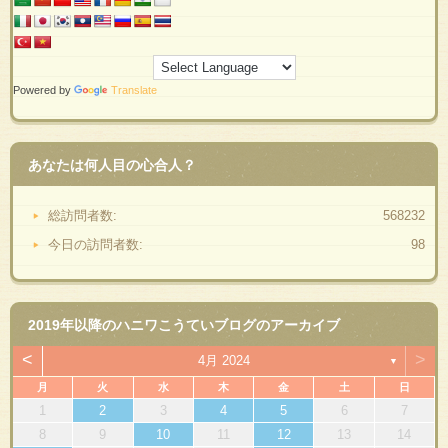
Powered by
Translate
あなたは何人目の心合人？
総訪問者数:
568232
今日の訪問者数:
98
2019年以降のハニワこうていブログのアーカイブ
<
>
4月 2024
▼
月
火
水
木
金
土
日
1
2
3
4
5
6
7
8
9
10
11
12
13
14