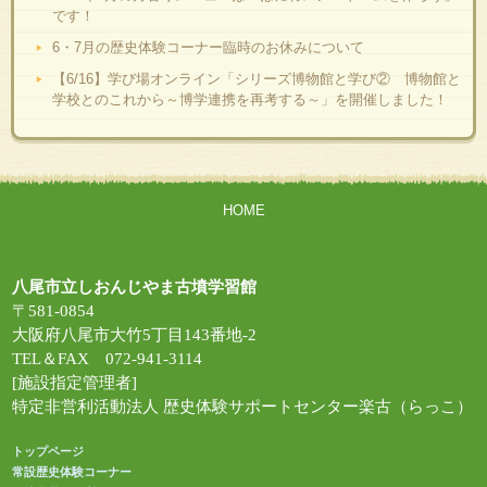
です！
6・7月の歴史体験コーナー臨時のお休みについて
【6/16】学び場オンライン「シリーズ博物館と学び② 博物館と
学校とのこれから～博学連携を再考する～」を開催しました！
HOME
八尾市立しおんじやま古墳学習館
〒581-0854
大阪府八尾市大竹5丁目143番地-2
TEL＆FAX 072-941-3114
[施設指定管理者]
特定非営利活動法人 歴史体験サポートセンター楽古（らっこ）
トップページ
常設歴史体験コーナー