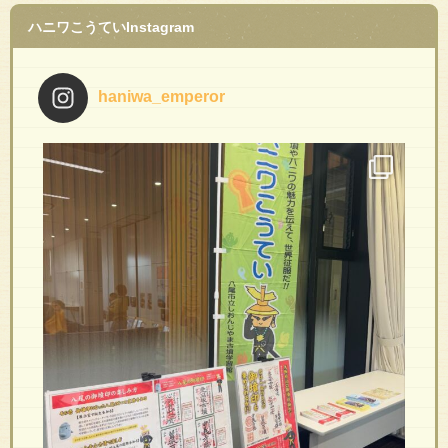
ハニワこうていInstagram
haniwa_emperor