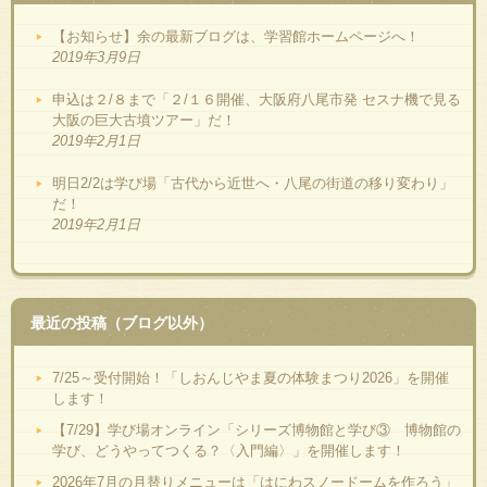
【お知らせ】余の最新ブログは、学習館ホームページへ！
2019年3月9日
申込は２/８まで「２/１６開催、大阪府八尾市発 セスナ機で見る
大阪の巨大古墳ツアー」だ！
2019年2月1日
明日2/2は学び場「古代から近世へ・八尾の街道の移り変わり」
だ！
2019年2月1日
最近の投稿（ブログ以外）
7/25～受付開始！「しおんじやま夏の体験まつり2026」を開催
します！
【7/29】学び場オンライン「シリーズ博物館と学び③ 博物館の
学び、どうやってつくる？〈入門編〉」を開催します！
2026年7月の月替りメニューは「はにわスノードームを作ろう」