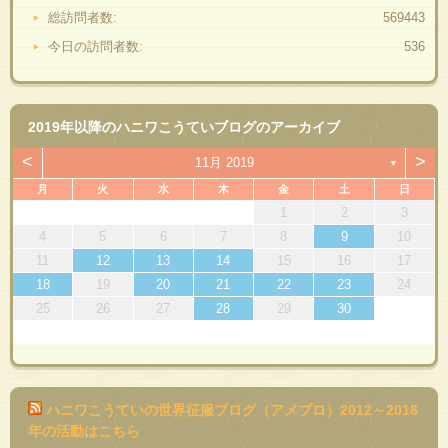
総訪問者数:
569443
今日の訪問者数:
536
2019年以降のハニワこうていブログのアーカイブ
<
>
11月 2019
▼
月
火
水
木
金
土
日
1
2
3
4
5
6
7
8
9
10
11
12
13
14
15
16
17
18
19
20
21
22
23
24
25
26
27
28
29
30
ハニワこうていの世界征服ブログ（アメブロ）2012～2018
年の活動はこちら