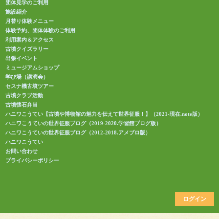
団体見学のご利用
施設紹介
月替り体験メニュー
体験予約、団体体験のご利用
利用案内＆アクセス
古墳クイズラリー
出張イベント
ミュージアムショップ
学び場（講演会）
セスナ機古墳ツアー
古墳クラブ活動
古墳懐石弁当
ハニワこうてい【古墳や博物館の魅力を伝えて世界征服！】（2021-現在.note版）
ハニワこうていの世界征服ブログ（2019-2020.学習館ブログ版）
ハニワこうていの世界征服ブログ（2012-2018.アメブロ版）
ハニワこうてい
お問い合わせ
プライバシーポリシー
ログイン