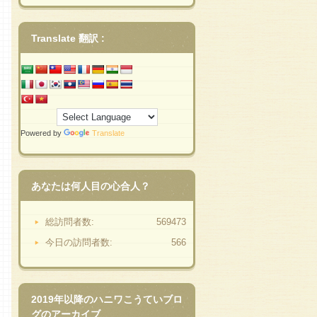
Translate 翻訳 :
Powered by
Translate
あなたは何人目の心合人？
総訪問者数:
569473
今日の訪問者数:
566
2019年以降のハニワこうていブロ
グのアーカイブ