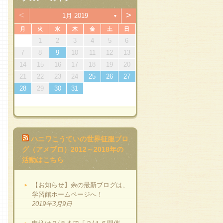
<
>
1月 2019
▼
月
火
水
木
金
土
日
7
1
3
4
7
3
6
1
4
6
2
7
3
5
1
2
5
1
3
6
1
4
7
2
5
7
3
3
1
2
3
4
5
6
14
10
14
10
13
13
14
10
12
12
10
13
14
12
14
10
10
11
11
11
8
8
9
8
9
8
8
9
7
8
9
10
11
12
13
21
15
17
18
21
17
20
15
18
20
16
21
17
19
15
16
19
15
17
20
15
18
21
16
19
21
17
17
14
15
16
17
18
19
20
28
22
24
25
28
24
27
22
25
27
23
28
24
26
22
23
26
22
24
27
22
25
28
23
26
28
24
24
21
22
23
24
25
26
27
29
31
29
30
31
29
29
29
30
31
28
29
30
31
ハニワこうていの世界征服ブロ
グ（アメブロ）2012～2018年の
活動はこちら
【お知らせ】余の最新ブログは、
学習館ホームページへ！
2019年3月9日