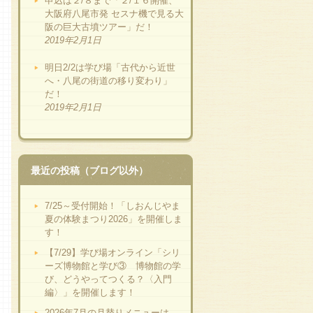
申込は２/８まで「２/１６開催、
大阪府八尾市発 セスナ機で見る大
阪の巨大古墳ツアー」だ！
2019年2月1日
明日2/2は学び場「古代から近世
へ・八尾の街道の移り変わり」
だ！
2019年2月1日
最近の投稿（ブログ以外）
7/25～受付開始！「しおんじやま
夏の体験まつり2026」を開催しま
す！
【7/29】学び場オンライン「シリ
ーズ博物館と学び③ 博物館の学
び、どうやってつくる？〈入門
編〉」を開催します！
2026年7月の月替りメニューは