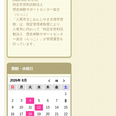
特定非営利活動法人
歴史体験サポートセンター楽古
（らっこ）
「八尾市立しおんじやま古墳学習
館」は、指定管理者制度により、
八尾市に代わって「特定非営利活
動法人 歴史体験サポートセンタ
ー楽古（らっこ）」が管理運営を
行っています。
開館・休館日
2026年 8月
日
月
火
水
木
金
土
1
2
3
4
5
6
7
8
9
10
11
12
13
14
15
16
17
18
19
20
21
22