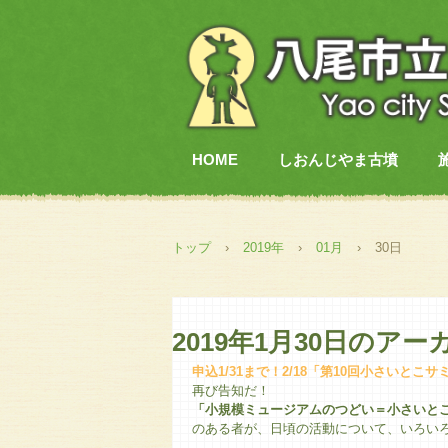
HOME
しおんじやま古墳
トップ
›
2019年
›
01月
›
30日
2019年1月30日
のアー
申込1/31まで！2/18「第10回小さいと
再び告知だ！
「小規模ミュージアムのつどい＝小さいと
のある者が、日頃の活動について、いろい