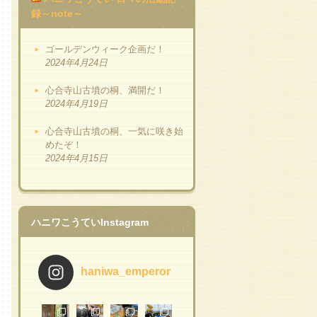
録～note～
ゴールデンウィーク企画だ！
2024年4月24日
心合寺山古墳の桐、満開だ！
2024年4月19日
心合寺山古墳の桐、一気に咲き始
めたぞ！
2024年4月15日
ハニワこうていInstagram
haniwa_emperor