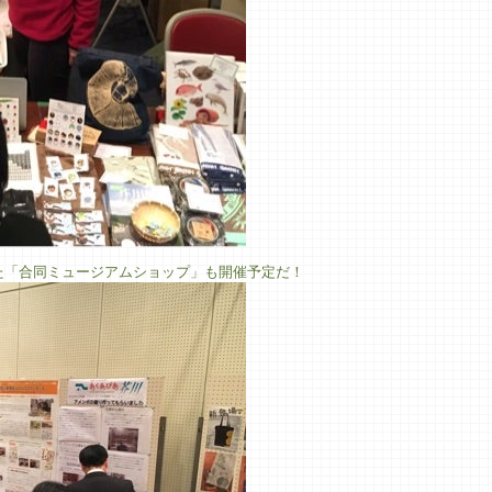
1
1
1
1
1
2
2
1
1
2
1
2
2
3
3
2
2
3
1
1
2
3
1
3
4
1
4
3
1
3
4
2
2
3
1
4
2
4
5
1
2
5
1
4
2
4
5
1
3
3
1
4
2
5
3
5
1
1
6
2
3
6
2
5
3
5
1
6
2
4
1
4
2
5
3
6
1
4
6
2
2
8
2
4
5
8
4
7
2
5
7
3
8
4
6
2
3
6
2
4
7
2
5
8
3
6
8
4
4
9
3
5
6
9
5
8
3
6
8
4
9
5
7
3
4
7
3
5
8
3
6
9
4
7
9
5
5
10
10
10
10
10
4
6
7
6
9
4
7
9
5
6
8
4
5
8
4
6
9
4
7
5
8
6
6
10
10
10
11
11
11
11
11
5
7
8
7
5
8
6
7
9
5
6
9
5
7
5
8
6
9
7
7
12
12
12
10
10
12
10
12
11
11
11
6
8
9
8
6
9
7
8
6
7
6
8
6
9
7
8
8
13
10
13
12
10
12
13
12
10
13
13
11
11
11
7
9
9
7
8
9
7
8
7
9
7
8
9
9
15
12
15
14
12
14
10
15
13
10
13
14
12
15
10
13
15
11
11
11
11
11
11
9
9
9
9
9
16
10
12
13
16
12
15
10
13
15
16
12
14
10
14
10
12
15
10
13
16
14
16
12
12
11
11
11
17
13
14
17
13
16
14
16
12
17
13
15
12
15
13
16
14
17
12
15
17
13
13
11
11
11
11
11
18
12
14
15
18
14
17
12
15
17
13
18
14
16
12
13
16
12
14
17
12
15
18
13
16
18
14
14
19
13
15
16
19
15
18
13
16
18
14
19
15
17
13
14
17
13
15
18
13
16
19
14
17
19
15
15
20
14
16
17
20
16
19
14
17
19
15
20
16
18
14
15
18
14
16
19
14
17
20
15
18
20
16
16
22
16
18
19
22
18
21
16
19
21
17
22
18
20
16
17
20
16
18
21
16
19
22
17
20
22
18
18
23
17
19
20
23
19
22
17
20
22
18
23
19
21
17
18
21
17
19
22
17
20
23
18
21
23
19
19
24
18
20
21
24
20
23
18
21
23
19
24
20
22
18
19
22
18
20
23
18
21
24
19
22
24
20
20
25
19
21
22
25
21
24
19
22
24
20
25
21
23
19
20
23
19
21
24
19
22
25
20
23
25
21
21
26
20
22
23
26
22
25
20
23
25
21
26
22
24
20
21
24
20
22
25
20
23
26
21
24
26
22
22
27
21
23
24
27
23
26
21
24
26
22
27
23
25
21
22
25
21
23
26
21
24
27
22
25
27
23
23
29
23
25
26
25
28
23
26
28
24
29
25
27
23
24
27
23
25
28
23
26
29
24
27
29
25
25
30
24
26
27
26
29
24
27
29
25
30
26
28
24
25
28
24
26
29
24
27
30
25
28
30
26
26
25
27
28
27
30
25
28
30
26
27
29
25
26
29
25
27
30
25
28
31
26
29
27
27
26
28
29
28
31
26
29
27
28
30
26
27
30
26
28
31
26
29
27
30
28
28
27
29
30
29
27
30
28
29
27
28
31
27
29
27
30
28
31
29
28
30
31
30
28
31
29
30
28
29
28
30
28
31
29
30
30
30
31
30
30
30
31
31
31
た「合同ミュージアムショップ」も開催予定だ！