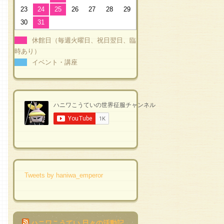
23
24
25
26
27
28
29
30
31
休館日（毎週火曜日、祝日翌日、臨
時あり）
イベント・講座
Tweets by haniwa_emperor
ハニワこうてい 日々の活動記