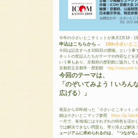
今年の小さいとこサミットが来月2月18・1
申込はこちらから→
10th小さい
今回は記念すべき10回目の開催。という事
ネットの世話人たちがテーマや内容などを決
いう事もあり、京都府の歴彩館に協力して
京都府立京都学・歴彩館
http://www.pref.k
今回のテーマは、
「のぞいてみよう！いろんな
広げる〉」
発足から10年経った「小さいとこネット」
細は小さいとこマップ参照
https://jp.bat
一方で、各地域にはそれぞれの特色を活か
では解決できない問題も、寄り添えば解決
ュージアムに求められるのは、「つながる