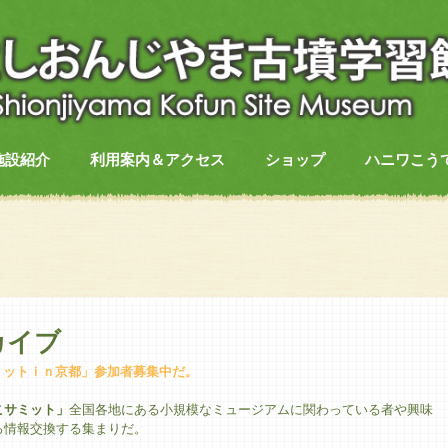
施設紹介
利用案内＆アクセス
ショップ
ハニワこう
カイブ
こサミットｉｎ京都」参加者募集中だ。
こサミット」
全国各地にある小規模なミュージアムに関わっている者や興味
ろ情報交換する集まりだ。