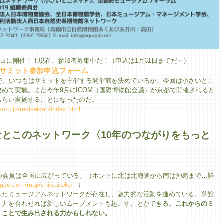
9日に開催！！現在、参加者募集中だ！（申込は1月31日までだ～）
とこサミット参加申込フォーム
で、いつもはサミットを主催する開催館を決めているが、今回は小さいとこ
めて実施。また今年9月にICOM（国際博物館会議）が京都で開催されると
もらい実施することになったのだ。
yoto.jp/rekisaikan/index.html
とこのネットワーク〈10年のつながりをもっと
の会員は全国に広がっている。（ホントに北は北海道から南は沖縄まで…詳
chgeo.com/map/chiisaitoko
）
したミュージアムネットワークが存在し、魅力的な活動を進めている。単館
！力を合わせれば新しいムーブメントも起こすことができる。
これからのミ
」ことで生み出される力かもしれない。