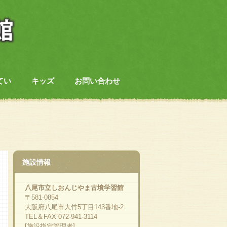
てい
キッズ
お問い合わせ
施設情報
八尾市立しおんじやま古墳学習館
〒581-0854
大阪府八尾市大竹5丁目143番地-2
TEL＆FAX 072-941-3114
[施設指定管理者]