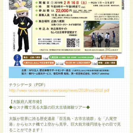
チラシデータ（PDF）
http://www.racco-taiken.com/sionji/news/2018/ses2018.pdf
——————————————–
【大阪府八尾市発】
◆セスナ機で見る大阪の巨大古墳体験ツアー◆
——————————————–
大阪が世界に誇る歴史遺産「百舌鳥・古市古墳群」を「八尾空
港」からセスナ機で上空から見学。巨大前方後円墳をその目で見
ることができます！