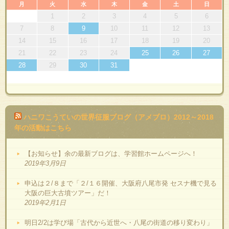
月
火
水
木
金
土
日
1
2
3
4
5
6
7
8
9
10
11
12
13
14
15
16
17
18
19
20
21
22
23
24
25
26
27
28
29
30
31
ハニワこうていの世界征服ブログ（アメブロ）2012～2018
年の活動はこちら
【お知らせ】余の最新ブログは、学習館ホームページへ！
2019年3月9日
申込は２/８まで「２/１６開催、大阪府八尾市発 セスナ機で見る
大阪の巨大古墳ツアー」だ！
2019年2月1日
明日2/2は学び場「古代から近世へ・八尾の街道の移り変わり」