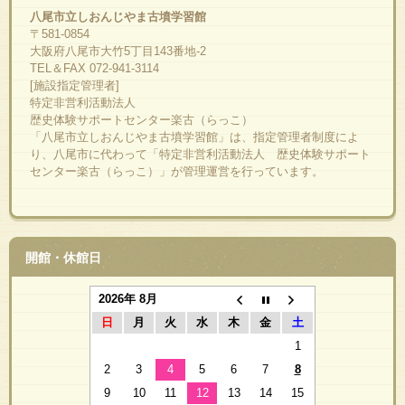
八尾市立しおんじやま古墳学習館
〒581-0854
大阪府八尾市大竹5丁目143番地-2
TEL＆FAX 072-941-3114
[施設指定管理者]
特定非営利活動法人
歴史体験サポートセンター楽古（らっこ）
「八尾市立しおんじやま古墳学習館」は、指定管理者制度によ
り、八尾市に代わって「特定非営利活動法人 歴史体験サポート
センター楽古（らっこ）」が管理運営を行っています。
開館・休館日
2026年 8月
日
月
火
水
木
金
土
1
2
3
4
5
6
7
8
9
10
11
12
13
14
15