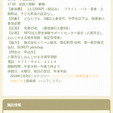
17:00 近鉄八尾駅 解散
【参加費】 1人22000円（税込み） フライト・バス・昼食・入
館料込。子ども料金の設定なし。
【対象】 どなたでも。3歳以上参加可。中学生以下は、保護者の
参加必要
【定員】 先着15名。（最低催行人数9名）
【企画】 NPO法人歴史体験サポートセンター楽古（八尾市立し
おんじやま古墳学習館 指定管理者）
【協力】 株式会社ドリーム観光、懐石料理 佑和、第一航空株式
会社、BOROT pilotshop
【問合せ・申込先】
八尾市立しおんじやま古墳学習館
電話：０７２－９４１－３１１４
開館時間：午前９時～午後５時まで
休館日：火曜日、祝日の翌日、年末年始
2019年1月9日
|
カテゴリー :
ハニワこうてい世界征服ブログ,
お知らせ
|
投稿者 : ハニワこうてい
施設情報