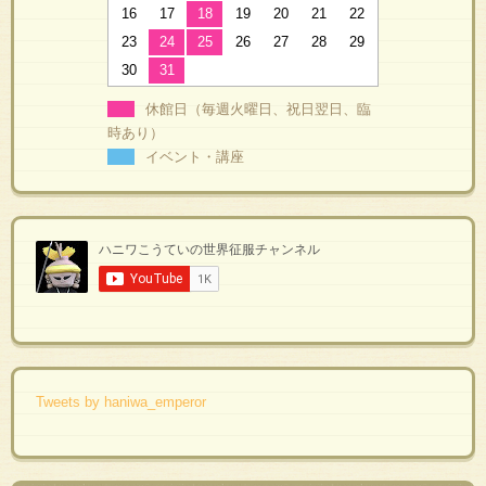
16
17
18
19
20
21
22
23
24
25
26
27
28
29
30
31
休館日（毎週火曜日、祝日翌日、臨
時あり）
イベント・講座
Tweets by haniwa_emperor