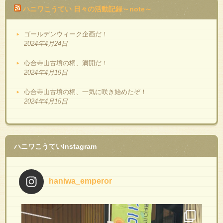
ハニワこうてい 日々の活動記録～note～
ゴールデンウィーク企画だ！
2024年4月24日
心合寺山古墳の桐、満開だ！
2024年4月19日
心合寺山古墳の桐、一気に咲き始めたぞ！
2024年4月15日
ハニワこうていInstagram
haniwa_emperor