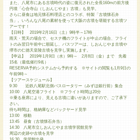
また、八尾市にある古墳時代の姿に復元された全長160mの前方後
円墳「心合寺山（しおんじやま）古墳」も見学。
さらに昼食は地元懐石料理店とのコラボ、特製「古墳懐石弁
当」。いろんな八尾の素材を使って大阪の古墳を堪能する古墳ツ
アーです！
【日時】 2019年2月16日（土）9時半～17時
雨天・荒天の場合で、セスナ機のフライトが中止の場合、フライ
トのみ翌日午前中に順延し、バスツアーは、しおんじやま古墳や
堺市の仁徳天皇陵古墳を見学し実施します。
【申込】 2019年1月9日（水）9時～ 2月8日（金）まで 先着
15名（最低催行9名）
RESERVA予約システムから予約する ※サイトの閲覧も1月9日の
午前9時～
【ツアースケジュール】
9:30 近鉄八尾駅北側バスロータリー（みずほ銀行前）集合
10:00 八尾空港フライト ※フライト時間は20分
※乗る座席により、見える古墳に違いがありますので、ご了承下
さい。
待ち時間は、格納庫などバックヤード見学
13:00 移動
13:45 昼食（古墳懐石弁当）
14:30 八尾市立しおんじやま古墳学習館見学
周辺の史跡や古墳を見学
16:30 学習館出発