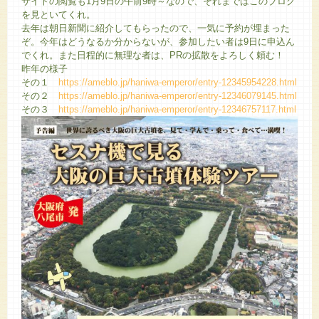
サイトの閲覧も1月9日の午前9時～なので、それまではこのブログ
を見といてくれ。
去年は朝日新聞に紹介してもらったので、一気に予約が埋まった
ぞ。今年はどうなるか分からないが、参加したい者は9日に申込ん
でくれ。また日程的に無理な者は、PRの拡散をよろしく頼む！
昨年の様子
その１
https://ameblo.jp/haniwa-emperor/entry-12345954228.html
その２
https://ameblo.jp/haniwa-emperor/entry-12346079145.html
その３
https://ameblo.jp/haniwa-emperor/entry-12346757117.html