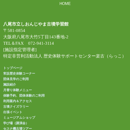
HOME
八尾市立しおんじやま古墳学習館
〒581-0854
大阪府八尾市大竹5丁目143番地-2
TEL＆FAX 072-941-3114
[施設指定管理者]
特定非営利活動法人 歴史体験サポートセンター楽古（らっこ）
トップページ
常設歴史体験コーナー
団体見学のご利用
施設紹介
月替り体験メニュー
体験予約、団体体験のご利用
利用案内＆アクセス
古墳クイズラリー
出張イベント
ミュージアムショップ
学び場（講演会）
セスナ機古墳ツアー