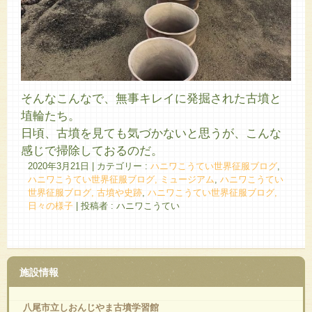
そんなこんなで、無事キレイに発掘された古墳と
埴輪たち。
日頃、古墳を見ても気づかないと思うが、こんな
感じで掃除しておるのだ。
2020年3月21日
|
カテゴリー :
ハニワこうてい世界征服ブログ
,
ハニワこうてい世界征服ブログ, ミュージアム
,
ハニワこうてい
世界征服ブログ, 古墳や史跡
,
ハニワこうてい世界征服ブログ,
日々の様子
|
投稿者 : ハニワこうてい
施設情報
八尾市立しおんじやま古墳学習館