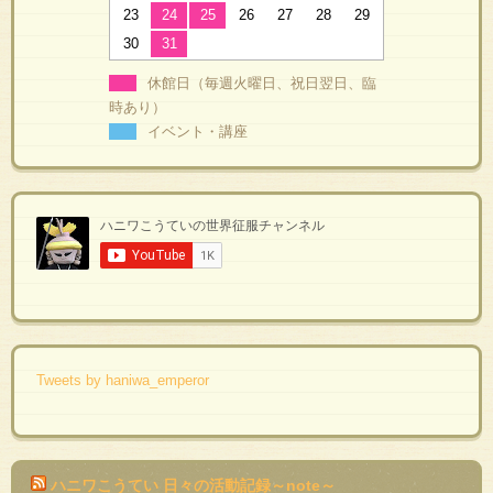
23
24
25
26
27
28
29
30
31
休館日（毎週火曜日、祝日翌日、臨
時あり）
イベント・講座
Tweets by haniwa_emperor
ハニワこうてい 日々の活動記録～note～