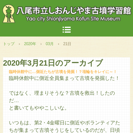
トップ
›
2020年
›
03月
›
21日
2020年3月21日
のアーカイブ
臨時休館中に…側近たちが古墳を発掘！？埴輪をキレイに～！
臨時休館中に側近全員集まって古墳を発掘した！
ではなく、埋まりそうな？古墳を救出！したの
だ…
と書いてもややこしいな。
いつもは、第2・4金曜日に側近やボランティアた
ちが集まって古墳そうじをしているのだが、日頃