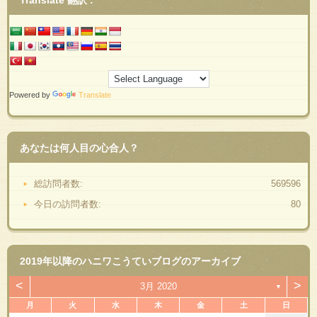
Powered by
Translate
あなたは何人目の心合人？
総訪問者数:
569596
今日の訪問者数:
80
2019年以降のハニワこうていブログのアーカイブ
<
>
3月 2020
▼
月
火
水
木
金
土
日