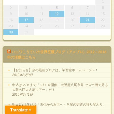
1
2
3
4
5
6
7
8
9
10
11
12
13
14
15
16
17
18
19
20
21
22
23
24
25
26
27
28
29
30
31
ハニワこうていの世界征服ブログ（アメブロ）2012～2018
年の活動はこちら
【お知らせ】余の最新ブログは、学習館ホームページへ！
2019年3月9日
申込は２/８まで「２/１６開催、大阪府八尾市発 セスナ機で見る
大阪の巨大古墳ツアー」だ！
2019年2月1日
明日2/2は学び場「古代から近世へ・八尾の街道の移り変わり」
だ！
Translate »