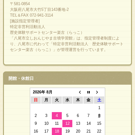
〒581-0854
大阪府八尾市大竹5丁目143番地-2
TEL＆FAX 072-941-3114
[施設指定管理者]
特定非営利活動法人
歴史体験サポートセンター楽古（らっこ）
「八尾市立しおんじやま古墳学習館」は、指定管理者制度によ
り、八尾市に代わって「特定非営利活動法人 歴史体験サポート
センター楽古（らっこ）」が管理運営を行っています。
開館・休館日
2026年 8月
日
月
火
水
木
金
土
1
2
3
4
5
6
7
8
9
10
11
12
13
14
15
16
17
18
19
20
21
22