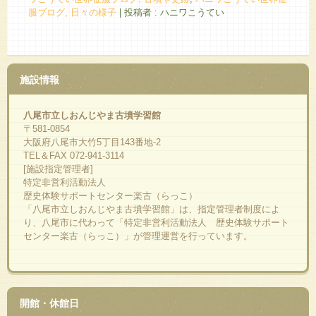
服ブログ, 日々の様子
|
投稿者 : ハニワこうてい
施設情報
八尾市立しおんじやま古墳学習館
〒581-0854
大阪府八尾市大竹5丁目143番地-2
TEL＆FAX 072-941-3114
[施設指定管理者]
特定非営利活動法人
歴史体験サポートセンター楽古（らっこ）
「八尾市立しおんじやま古墳学習館」は、指定管理者制度によ
り、八尾市に代わって「特定非営利活動法人 歴史体験サポート
センター楽古（らっこ）」が管理運営を行っています。
開館・休館日