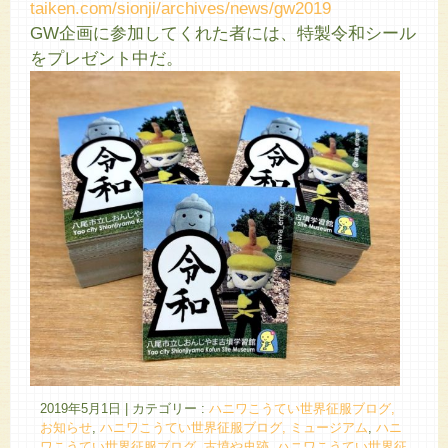
taiken.com/sionji/archives/news/gw2019
GW企画に参加してくれた者には、特製令和シール
をプレゼント中だ。
2019年5月1日
|
カテゴリー :
ハニワこうてい世界征服ブログ,
お知らせ
,
ハニワこうてい世界征服ブログ, ミュージアム
,
ハニ
ワこうてい世界征服ブログ, 古墳や史跡
,
ハニワこうてい世界征