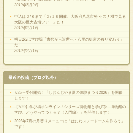
2019年3月9日
申込は２/８まで「２/１６開催、大阪府八尾市発 セスナ機で見る
大阪の巨大古墳ツアー」だ！
2019年2月1日
明日2/2は学び場「古代から近世へ・八尾の街道の移り変わり」
だ！
2019年2月1日
最近の投稿（ブログ以外）
7/25～受付開始！「しおんじやま夏の体験まつり2026」を開催
します！
【7/29】学び場オンライン「シリーズ博物館と学び③ 博物館の
学び、どうやってつくる？〈入門編〉」を開催します！
2026年7月の月替りメニューは「はにわスノードームを作ろう」
です！