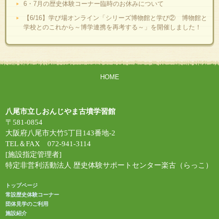
6・7月の歴史体験コーナー臨時のお休みについて
【6/16】学び場オンライン「シリーズ博物館と学び② 博物館と
学校とのこれから～博学連携を再考する～」を開催しました！
HOME
八尾市立しおんじやま古墳学習館
〒581-0854
大阪府八尾市大竹5丁目143番地-2
TEL＆FAX 072-941-3114
[施設指定管理者]
特定非営利活動法人 歴史体験サポートセンター楽古（らっこ）
トップページ
常設歴史体験コーナー
団体見学のご利用
施設紹介