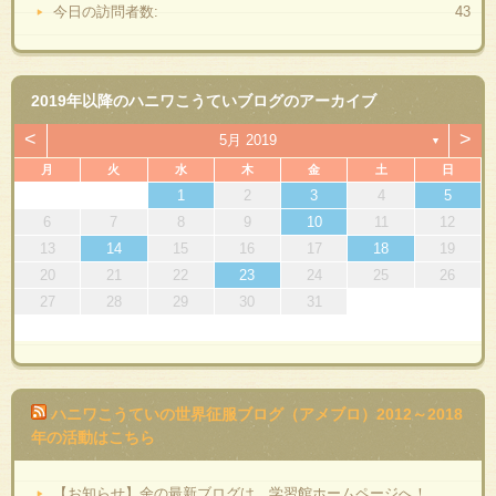
今日の訪問者数:
43
2019年以降のハニワこうていブログのアーカイブ
<
>
5月 2019
▼
月
火
水
木
金
土
日
1
2
3
4
5
6
7
8
9
10
11
12
13
14
15
16
17
18
19
20
21
22
23
24
25
26
27
28
29
30
31
ハニワこうていの世界征服ブログ（アメブロ）2012～2018
年の活動はこちら
【お知らせ】余の最新ブログは、学習館ホームページへ！