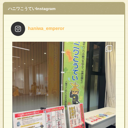
ハニワこうていInstagram
haniwa_emperor