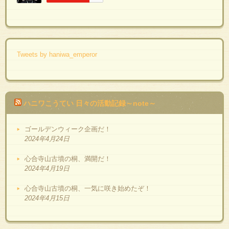
Tweets by haniwa_emperor
ハニワこうてい 日々の活動記録～note～
ゴールデンウィーク企画だ！
2024年4月24日
心合寺山古墳の桐、満開だ！
2024年4月19日
心合寺山古墳の桐、一気に咲き始めたぞ！
2024年4月15日