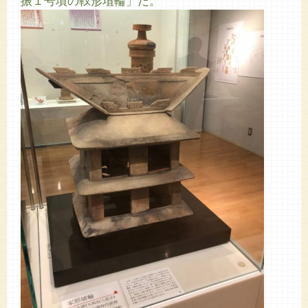
振１号墳の靫形埴輪」だ。