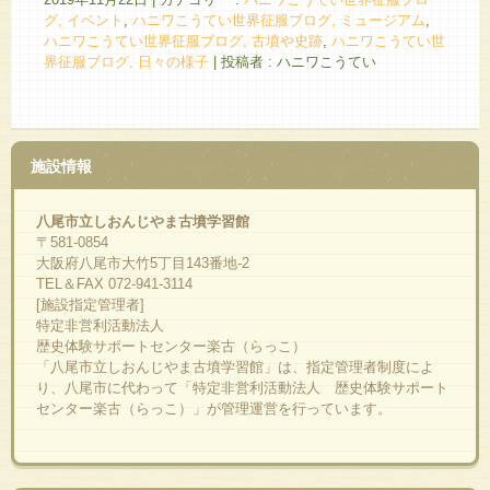
グ, イベント
,
ハニワこうてい世界征服ブログ, ミュージアム
,
ハニワこうてい世界征服ブログ, 古墳や史跡
,
ハニワこうてい世
界征服ブログ, 日々の様子
|
投稿者 : ハニワこうてい
施設情報
八尾市立しおんじやま古墳学習館
〒581-0854
大阪府八尾市大竹5丁目143番地-2
TEL＆FAX 072-941-3114
[施設指定管理者]
特定非営利活動法人
歴史体験サポートセンター楽古（らっこ）
「八尾市立しおんじやま古墳学習館」は、指定管理者制度によ
り、八尾市に代わって「特定非営利活動法人 歴史体験サポート
センター楽古（らっこ）」が管理運営を行っています。