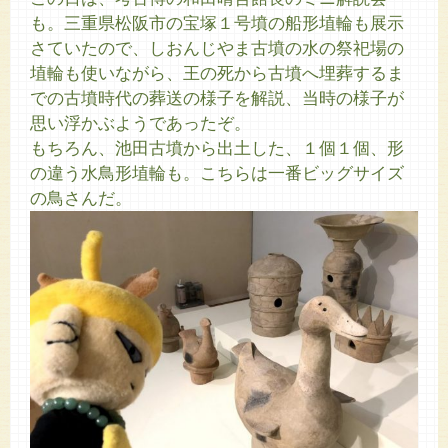
も。三重県松阪市の宝塚１号墳の船形埴輪も展示
さていたので、しおんじやま古墳の水の祭祀場の
埴輪も使いながら、王の死から古墳へ埋葬するま
での古墳時代の葬送の様子を解説、当時の様子が
思い浮かぶようであったぞ。
もちろん、池田古墳から出土した、１個１個、形
の違う水鳥形埴輪も。こちらは一番ビッグサイズ
の鳥さんだ。