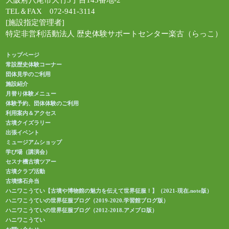
大阪府八尾市大竹5丁目143番地-2
TEL＆FAX 072-941-3114
[施設指定管理者]
特定非営利活動法人 歴史体験サポートセンター楽古（らっこ）
トップページ
常設歴史体験コーナー
団体見学のご利用
施設紹介
月替り体験メニュー
体験予約、団体体験のご利用
利用案内＆アクセス
古墳クイズラリー
出張イベント
ミュージアムショップ
学び場（講演会）
セスナ機古墳ツアー
古墳クラブ活動
古墳懐石弁当
ハニワこうてい【古墳や博物館の魅力を伝えて世界征服！】（2021-現在.note版）
ハニワこうていの世界征服ブログ（2019-2020.学習館ブログ版）
ハニワこうていの世界征服ブログ（2012-2018.アメブロ版）
ハニワこうてい