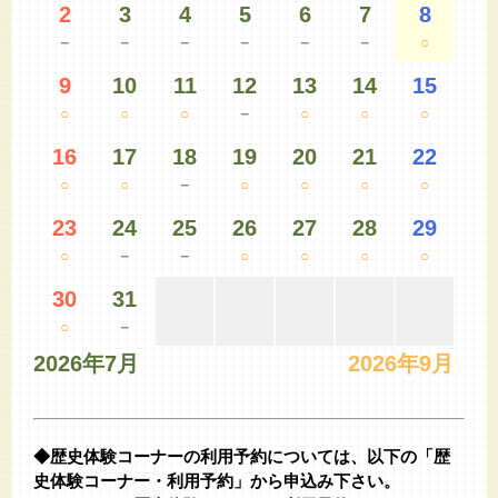
2
3
4
5
6
7
8
－
－
－
－
－
－
○
9
10
11
12
13
14
15
○
○
○
－
○
○
○
16
17
18
19
20
21
22
○
○
－
○
○
○
○
23
24
25
26
27
28
29
○
－
－
○
○
○
○
30
31
○
－
2026年7月
2026年9月
◆歴史体験コーナーの利用予約については、以下の「歴
史体験コーナー・利用予約」から申込み下さい。