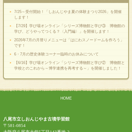
7/25～受付開始！「しおんじやま夏の体験まつり2026」を開催
します！
【7/29】学び場オンライン「シリーズ博物館と学び③ 博物館の
学び、どうやってつくる？〈入門編〉」を開催します！
2026年7月の月替りメニューは「はにわスノードームを作ろう」
です！
6・7月の歴史体験コーナー臨時のお休みについて
【6/16】学び場オンライン「シリーズ博物館と学び② 博物館と
学校とのこれから～博学連携を再考する～」を開催しました！
HOME
八尾市立しおんじやま古墳学習館
〒581-0854