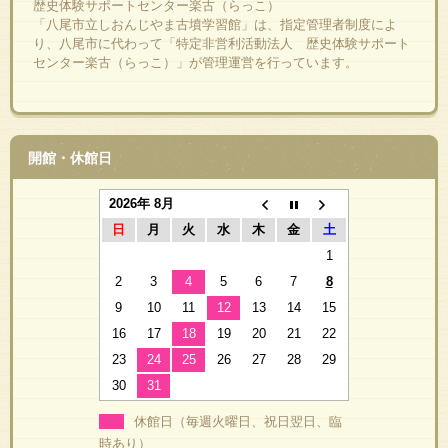
歴史体験サポートセンター楽古（らっこ）
「八尾市立しおんじやま古墳学習館」は、指定管理者制度によ
り、八尾市に代わって「特定非営利活動法人 歴史体験サポート
センター楽古（らっこ）」が管理運営を行っています。
開館・休館日
2026年 8月
日
月
火
水
木
金
土
1
2
3
4
5
6
7
8
9
10
11
12
13
14
15
16
17
18
19
20
21
22
23
24
25
26
27
28
29
30
31
休館日（毎週火曜日、祝日翌日、臨
時あり）