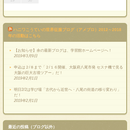
29
30
ハニワこうていの世界征服ブログ（アメブロ）2012～2018
年の活動はこちら
【お知らせ】余の最新ブログは、学習館ホームページへ！
2019年3月9日
申込は２/８まで「２/１６開催、大阪府八尾市発 セスナ機で見る
大阪の巨大古墳ツアー」だ！
2019年2月1日
明日2/2は学び場「古代から近世へ・八尾の街道の移り変わり」
だ！
2019年2月1日
最近の投稿（ブログ以外）