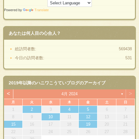
Powered by
Translate
あなたは何人目の心合人？
総訪問者数:
569438
今日の訪問者数:
531
2019年以降のハニワこうていブログのアーカイブ
<
>
4月 2024
▼
月
火
水
木
金
土
日
1
2
3
4
5
6
7
8
9
10
11
12
13
14
15
16
17
18
19
20
21
22
23
24
25
26
27
28