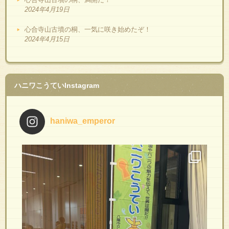
2024年4月19日
心合寺山古墳の桐、一気に咲き始めたぞ！
2024年4月15日
ハニワこうていInstagram
haniwa_emperor