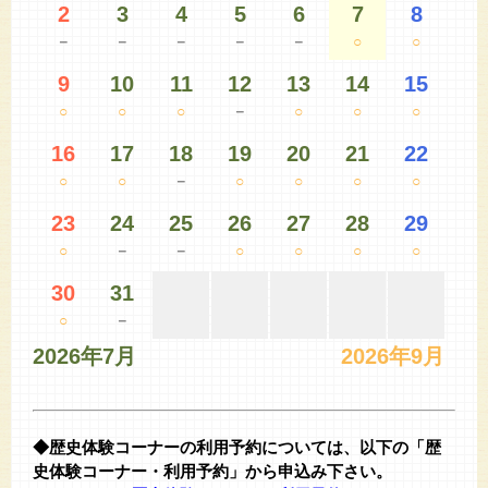
2
3
4
5
6
7
8
－
－
－
－
－
○
○
9
10
11
12
13
14
15
○
○
○
－
○
○
○
16
17
18
19
20
21
22
○
○
－
○
○
○
○
23
24
25
26
27
28
29
○
－
－
○
○
○
○
30
31
○
－
2026年7月
2026年9月
◆歴史体験コーナーの利用予約については、以下の「歴
史体験コーナー・利用予約」から申込み下さい。