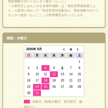
歴史体験サポートセンター楽古（らっこ）
「八尾市立しおんじやま古墳学習館」は、指定管理者制度によ
り、八尾市に代わって「特定非営利活動法人 歴史体験サポート
センター楽古（らっこ）」が管理運営を行っています。
開館・休館日
2026年 8月
日
月
火
水
木
金
土
1
2
3
4
5
6
7
8
9
10
11
12
13
14
15
16
17
18
19
20
21
22
23
24
25
26
27
28
29
30
31
休館日（毎週火曜日、祝日翌日、臨
時あり）