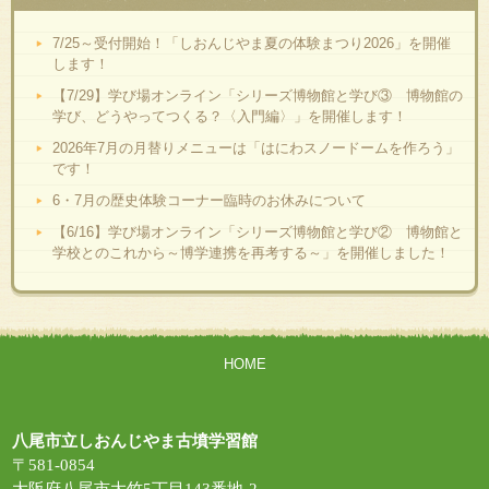
7/25～受付開始！「しおんじやま夏の体験まつり2026」を開催
します！
【7/29】学び場オンライン「シリーズ博物館と学び③ 博物館の
学び、どうやってつくる？〈入門編〉」を開催します！
2026年7月の月替りメニューは「はにわスノードームを作ろう」
です！
6・7月の歴史体験コーナー臨時のお休みについて
【6/16】学び場オンライン「シリーズ博物館と学び② 博物館と
学校とのこれから～博学連携を再考する～」を開催しました！
HOME
八尾市立しおんじやま古墳学習館
〒581-0854