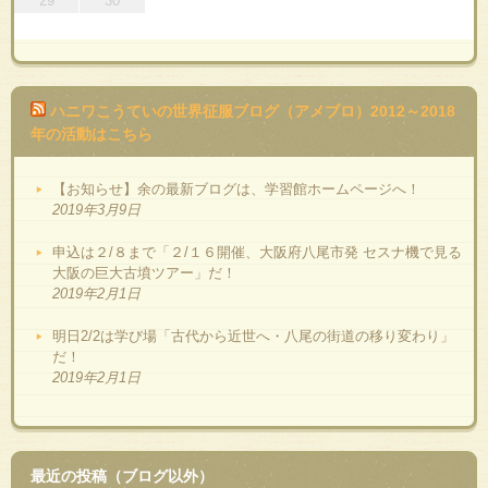
29
30
ハニワこうていの世界征服ブログ（アメブロ）2012～2018
年の活動はこちら
【お知らせ】余の最新ブログは、学習館ホームページへ！
2019年3月9日
申込は２/８まで「２/１６開催、大阪府八尾市発 セスナ機で見る
大阪の巨大古墳ツアー」だ！
2019年2月1日
明日2/2は学び場「古代から近世へ・八尾の街道の移り変わり」
だ！
2019年2月1日
最近の投稿（ブログ以外）