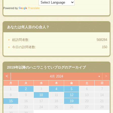
Powered by
Translate
あなたは何人目の心合人？
総訪問者数:
568284
今日の訪問者数:
150
2019年以降のハニワこうていブログのアーカイブ
<
>
4月 2024
▼
月
火
水
木
金
土
日
1
2
3
4
5
6
7
8
9
10
11
12
13
14
15
16
17
18
19
20
21
22
23
24
25
26
27
28