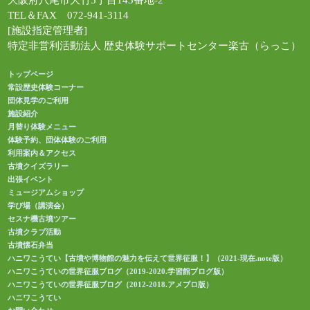
大阪府八尾市大竹5丁目143番地-2
TEL＆FAX 072-941-3114
[施設指定管理者]
特定非営利活動法人 歴史体験サポートセンター楽古（らっこ）
トップページ
常設歴史体験コーナー
団体見学のご利用
施設紹介
月替り体験メニュー
体験予約、団体体験のご利用
利用案内＆アクセス
古墳クイズラリー
出張イベント
ミュージアムショップ
学び場（講演会）
セスナ機古墳ツアー
古墳クラブ活動
古墳懐石弁当
ハニワこうてい【古墳や博物館の魅力を伝えて世界征服！】（2021-現在.note版）
ハニワこうていの世界征服ブログ（2019-2020.学習館ブログ版）
ハニワこうていの世界征服ブログ（2012-2018.アメブロ版）
ハニワこうてい