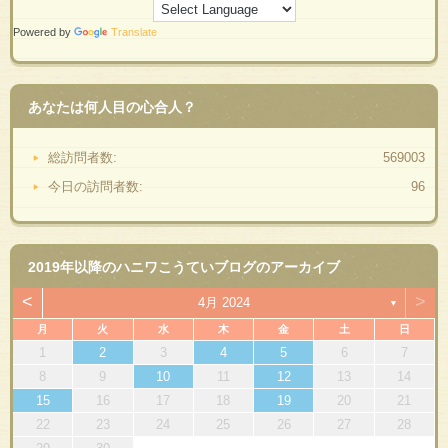
Powered by
Translate
あなたは何人目の心合人？
総訪問者数:
569003
今日の訪問者数:
96
2019年以降のハニワこうていブログのアーカイブ
<
>
4月 2024
▼
月
火
水
木
金
土
日
1
2
3
4
5
6
7
8
9
10
11
12
13
14
15
16
17
18
19
20
21
22
23
24
25
26
27
28