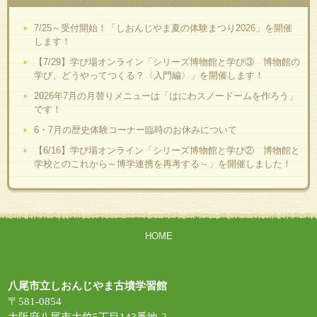
7/25～受付開始！「しおんじやま夏の体験まつり2026」を開催
します！
【7/29】学び場オンライン「シリーズ博物館と学び③ 博物館の
学び、どうやってつくる？〈入門編〉」を開催します！
2026年7月の月替りメニューは「はにわスノードームを作ろう」
です！
6・7月の歴史体験コーナー臨時のお休みについて
【6/16】学び場オンライン「シリーズ博物館と学び② 博物館と
学校とのこれから～博学連携を再考する～」を開催しました！
HOME
八尾市立しおんじやま古墳学習館
〒581-0854