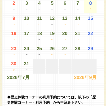
2
3
4
5
6
7
8
－
－
－
－
－
－
○
9
10
11
12
13
14
15
○
○
○
－
○
○
○
16
17
18
19
20
21
22
○
○
－
○
○
○
○
23
24
25
26
27
28
29
○
－
－
○
○
○
○
30
31
○
－
2026年7月
2026年9月
◆歴史体験コーナーの利用予約については、以下の「歴
史体験コーナー・利用予約」から申込み下さい。