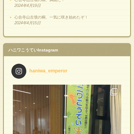
2024年4月19日
心合寺山古墳の桐、一気に咲き始めたぞ！
2024年4月15日
ハニワこうていInstagram
haniwa_emperor