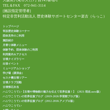
大阪府八尾市大竹5丁目143番地-2
TEL＆FAX 072-941-3114
[施設指定管理者]
特定非営利活動法人 歴史体験サポートセンター楽古（らっこ）
トップページ
常設歴史体験コーナー
団体見学のご利用
施設紹介
月替り体験メニュー
体験予約、団体体験のご利用
利用案内＆アクセス
古墳クイズラリー
出張イベント
ミュージアムショップ
学び場（講演会）
セスナ機古墳ツアー
古墳クラブ活動
古墳懐石弁当
ハニワこうてい【古墳や博物館の魅力を伝えて世界征服！】（2021-現在.note版）
ハニワこうていの世界征服ブログ（2019-2020.学習館ブログ版）
ハニワこうていの世界征服ブログ（2012-2018.アメブロ版）
ハニワこうてい