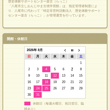
歴史体験サポートセンター楽古（らっこ）
「八尾市立しおんじやま古墳学習館」は、指定管理者制度によ
り、八尾市に代わって「特定非営利活動法人 歴史体験サポート
センター楽古（らっこ）」が管理運営を行っています。
開館・休館日
2026年 8月
日
月
火
水
木
金
土
1
2
3
4
5
6
7
8
9
10
11
12
13
14
15
16
17
18
19
20
21
22
23
24
25
26
27
28
29
30
31
休館日（毎週火曜日、祝日翌日、臨
時あり）