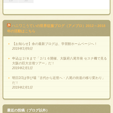
29
30
ハニワこうていの世界征服ブログ（アメブロ）2012～2018
年の活動はこちら
【お知らせ】余の最新ブログは、学習館ホームページへ！
2019年3月9日
申込は２/８まで「２/１６開催、大阪府八尾市発 セスナ機で見る
大阪の巨大古墳ツアー」だ！
2019年2月1日
明日2/2は学び場「古代から近世へ・八尾の街道の移り変わり」
だ！
2019年2月1日
最近の投稿（ブログ以外）