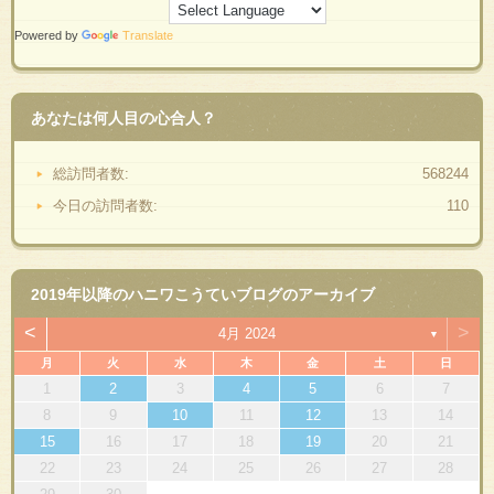
Powered by
Translate
あなたは何人目の心合人？
総訪問者数:
568244
今日の訪問者数:
110
2019年以降のハニワこうていブログのアーカイブ
<
>
4月 2024
▼
月
火
水
木
金
土
日
1
2
3
4
5
6
7
8
9
10
11
12
13
14
15
16
17
18
19
20
21
22
23
24
25
26
27
28