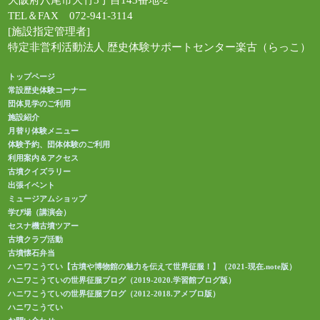
大阪府八尾市大竹5丁目143番地-2
TEL＆FAX 072-941-3114
[施設指定管理者]
特定非営利活動法人 歴史体験サポートセンター楽古（らっこ）
トップページ
常設歴史体験コーナー
団体見学のご利用
施設紹介
月替り体験メニュー
体験予約、団体体験のご利用
利用案内＆アクセス
古墳クイズラリー
出張イベント
ミュージアムショップ
学び場（講演会）
セスナ機古墳ツアー
古墳クラブ活動
古墳懐石弁当
ハニワこうてい【古墳や博物館の魅力を伝えて世界征服！】（2021-現在.note版）
ハニワこうていの世界征服ブログ（2019-2020.学習館ブログ版）
ハニワこうていの世界征服ブログ（2012-2018.アメブロ版）
ハニワこうてい