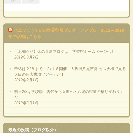
29
30
ハニワこうていの世界征服ブログ（アメブロ）2012～2018
年の活動はこちら
【お知らせ】余の最新ブログは、学習館ホームページへ！
2019年3月9日
申込は２/８まで「２/１６開催、大阪府八尾市発 セスナ機で見る
大阪の巨大古墳ツアー」だ！
2019年2月1日
明日2/2は学び場「古代から近世へ・八尾の街道の移り変わり」
だ！
2019年2月1日
最近の投稿（ブログ以外）