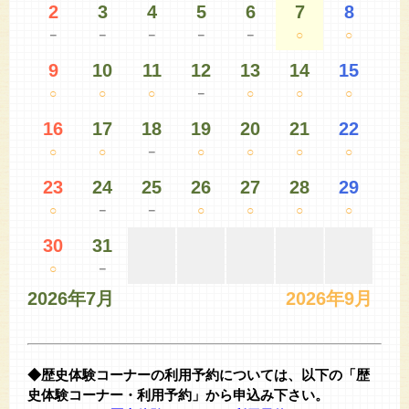
2
3
4
5
6
7
8
－
－
－
－
－
○
○
9
10
11
12
13
14
15
○
○
○
－
○
○
○
16
17
18
19
20
21
22
○
○
－
○
○
○
○
23
24
25
26
27
28
29
○
－
－
○
○
○
○
30
31
○
－
2026年7月
2026年9月
◆歴史体験コーナーの利用予約については、以下の「歴
史体験コーナー・利用予約」から申込み下さい。