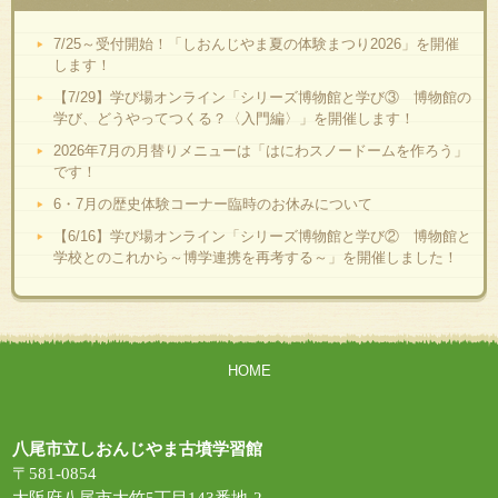
7/25～受付開始！「しおんじやま夏の体験まつり2026」を開催
します！
【7/29】学び場オンライン「シリーズ博物館と学び③ 博物館の
学び、どうやってつくる？〈入門編〉」を開催します！
2026年7月の月替りメニューは「はにわスノードームを作ろう」
です！
6・7月の歴史体験コーナー臨時のお休みについて
【6/16】学び場オンライン「シリーズ博物館と学び② 博物館と
学校とのこれから～博学連携を再考する～」を開催しました！
HOME
八尾市立しおんじやま古墳学習館
〒581-0854