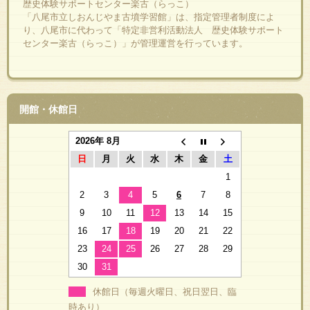
歴史体験サポートセンター楽古（らっこ）
「八尾市立しおんじやま古墳学習館」は、指定管理者制度によ
り、八尾市に代わって「特定非営利活動法人 歴史体験サポート
センター楽古（らっこ）」が管理運営を行っています。
開館・休館日
2026年 8月
日
月
火
水
木
金
土
1
2
3
4
5
6
7
8
9
10
11
12
13
14
15
16
17
18
19
20
21
22
23
24
25
26
27
28
29
30
31
休館日（毎週火曜日、祝日翌日、臨
時あり）