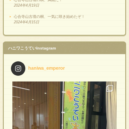
2024年4月19日
心合寺山古墳の桐、一気に咲き始めたぞ！
2024年4月15日
ハニワこうていInstagram
haniwa_emperor