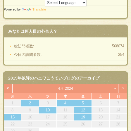
Powered by
Translate
あなたは何人目の心合人？
総訪問者数:
568074
今日の訪問者数:
254
2019年以降のハニワこうていブログのアーカイブ
<
>
4月 2024
▼
月
火
水
木
金
土
日
1
2
3
4
5
6
7
8
9
10
11
12
13
14
15
16
17
18
19
20
21
22
23
24
25
26
27
28