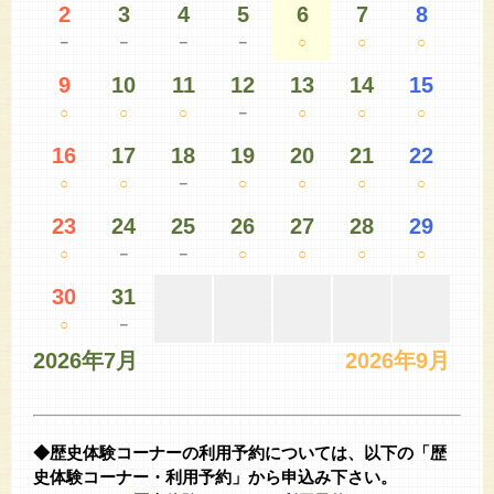
2
3
4
5
6
7
8
－
－
－
－
○
○
○
9
10
11
12
13
14
15
○
○
○
－
○
○
○
16
17
18
19
20
21
22
○
○
－
○
○
○
○
23
24
25
26
27
28
29
○
－
－
○
○
○
○
30
31
○
－
2026年7月
2026年9月
◆歴史体験コーナーの利用予約については、以下の「歴
史体験コーナー・利用予約」から申込み下さい。