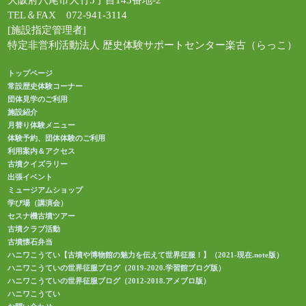
大阪府八尾市大竹5丁目143番地-2
TEL＆FAX 072-941-3114
[施設指定管理者]
特定非営利活動法人 歴史体験サポートセンター楽古（らっこ）
トップページ
常設歴史体験コーナー
団体見学のご利用
施設紹介
月替り体験メニュー
体験予約、団体体験のご利用
利用案内＆アクセス
古墳クイズラリー
出張イベント
ミュージアムショップ
学び場（講演会）
セスナ機古墳ツアー
古墳クラブ活動
古墳懐石弁当
ハニワこうてい【古墳や博物館の魅力を伝えて世界征服！】（2021-現在.note版）
ハニワこうていの世界征服ブログ（2019-2020.学習館ブログ版）
ハニワこうていの世界征服ブログ（2012-2018.アメブロ版）
ハニワこうてい