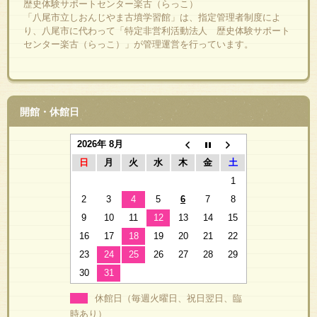
歴史体験サポートセンター楽古（らっこ）
「八尾市立しおんじやま古墳学習館」は、指定管理者制度によ
り、八尾市に代わって「特定非営利活動法人 歴史体験サポート
センター楽古（らっこ）」が管理運営を行っています。
開館・休館日
2026年 8月
日
月
火
水
木
金
土
1
2
3
4
5
6
7
8
9
10
11
12
13
14
15
16
17
18
19
20
21
22
23
24
25
26
27
28
29
30
31
休館日（毎週火曜日、祝日翌日、臨
時あり）