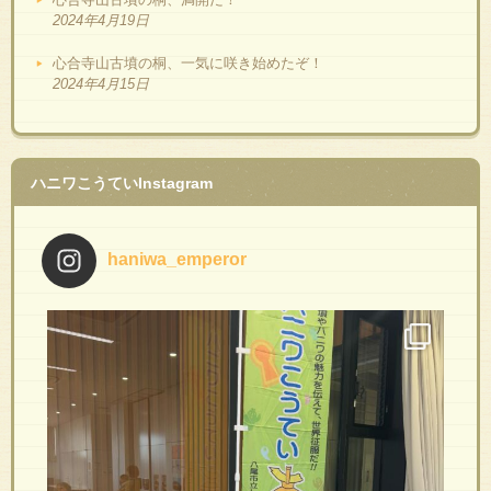
2024年4月19日
心合寺山古墳の桐、一気に咲き始めたぞ！
2024年4月15日
ハニワこうていInstagram
haniwa_emperor