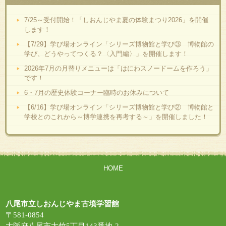
7/25～受付開始！「しおんじやま夏の体験まつり2026」を開催
します！
【7/29】学び場オンライン「シリーズ博物館と学び③ 博物館の
学び、どうやってつくる？〈入門編〉」を開催します！
2026年7月の月替りメニューは「はにわスノードームを作ろう」
です！
6・7月の歴史体験コーナー臨時のお休みについて
【6/16】学び場オンライン「シリーズ博物館と学び② 博物館と
学校とのこれから～博学連携を再考する～」を開催しました！
HOME
八尾市立しおんじやま古墳学習館
〒581-0854