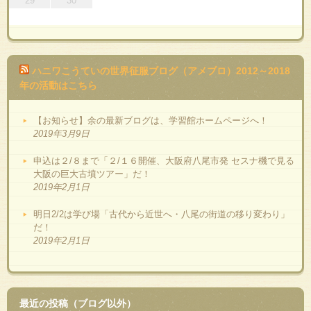
29
30
ハニワこうていの世界征服ブログ（アメブロ）2012～2018
年の活動はこちら
【お知らせ】余の最新ブログは、学習館ホームページへ！
2019年3月9日
申込は２/８まで「２/１６開催、大阪府八尾市発 セスナ機で見る
大阪の巨大古墳ツアー」だ！
2019年2月1日
明日2/2は学び場「古代から近世へ・八尾の街道の移り変わり」
だ！
2019年2月1日
最近の投稿（ブログ以外）