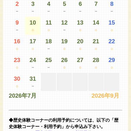
2
3
4
5
6
7
8
－
－
－
－
－
－
－
9
10
11
12
13
14
15
－
○
○
－
○
○
○
16
17
18
19
20
21
22
○
○
－
○
○
○
○
23
24
25
26
27
28
29
○
－
－
○
○
○
○
30
31
○
－
2026年7月
2026年9月
◆歴史体験コーナーの利用予約については、以下の「歴
史体験コーナー・利用予約」から申込み下さい。