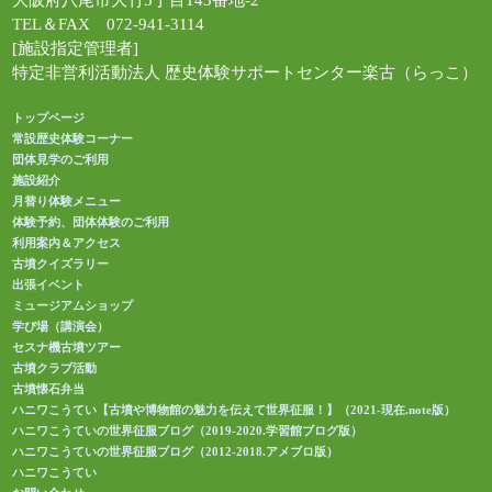
大阪府八尾市大竹5丁目143番地-2
TEL＆FAX 072-941-3114
[施設指定管理者]
特定非営利活動法人 歴史体験サポートセンター楽古（らっこ）
トップページ
常設歴史体験コーナー
団体見学のご利用
施設紹介
月替り体験メニュー
体験予約、団体体験のご利用
利用案内＆アクセス
古墳クイズラリー
出張イベント
ミュージアムショップ
学び場（講演会）
セスナ機古墳ツアー
古墳クラブ活動
古墳懐石弁当
ハニワこうてい【古墳や博物館の魅力を伝えて世界征服！】（2021-現在.note版）
ハニワこうていの世界征服ブログ（2019-2020.学習館ブログ版）
ハニワこうていの世界征服ブログ（2012-2018.アメブロ版）
ハニワこうてい