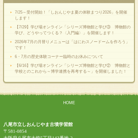
7/25～受付開始！「しおんじやま夏の体験まつり2026」を開催
します！
【7/29】学び場オンライン「シリーズ博物館と学び③ 博物館の
学び、どうやってつくる？〈入門編〉」を開催します！
2026年7月の月替りメニューは「はにわスノードームを作ろう」
です！
6・7月の歴史体験コーナー臨時のお休みについて
【6/16】学び場オンライン「シリーズ博物館と学び② 博物館と
学校とのこれから～博学連携を再考する～」を開催しました！
HOME
八尾市立しおんじやま古墳学習館
〒581-0854