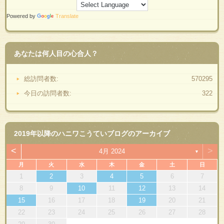
Powered by
Translate
あなたは何人目の心合人？
総訪問者数:
570295
今日の訪問者数:
322
2019年以降のハニワこうていブログのアーカイブ
<
>
4月 2024
▼
月
火
水
木
金
土
日
1
2
3
4
5
6
7
8
9
10
11
12
13
14
15
16
17
18
19
20
21
22
23
24
25
26
27
28