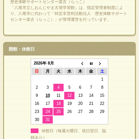
歴史体験サポートセンター楽古（らっこ）
「八尾市立しおんじやま古墳学習館」は、指定管理者制度によ
り、八尾市に代わって「特定非営利活動法人 歴史体験サポート
センター楽古（らっこ）」が管理運営を行っています。
開館・休館日
2026年 8月
日
月
火
水
木
金
土
1
2
3
4
5
6
7
8
9
10
11
12
13
14
15
16
17
18
19
20
21
22
23
24
25
26
27
28
29
30
31
休館日（毎週火曜日、祝日翌日、臨
時あり）