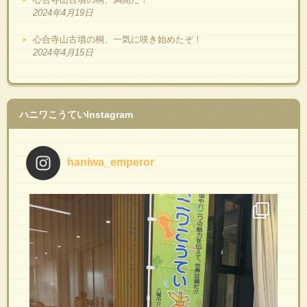
2024年4月19日
心合寺山古墳の桐、一気に咲き始めたぞ！
2024年4月15日
ハニワこうていInstagram
haniwa_emperor