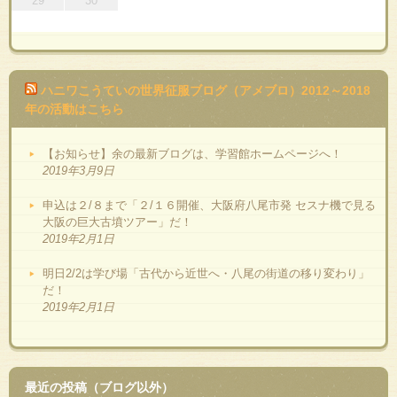
29
30
ハニワこうていの世界征服ブログ（アメブロ）2012～2018
年の活動はこちら
【お知らせ】余の最新ブログは、学習館ホームページへ！
2019年3月9日
申込は２/８まで「２/１６開催、大阪府八尾市発 セスナ機で見る
大阪の巨大古墳ツアー」だ！
2019年2月1日
明日2/2は学び場「古代から近世へ・八尾の街道の移り変わり」
だ！
2019年2月1日
最近の投稿（ブログ以外）