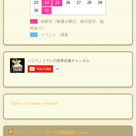
23
24
25
26
27
28
29
30
31
休館日（毎週火曜日、祝日翌日、臨
時あり）
イベント・講座
Tweets by haniwa_emperor
ハニワこうてい 日々の活動記録～note～