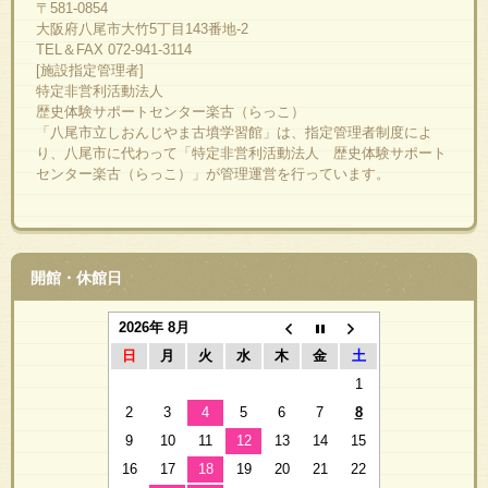
〒581-0854
大阪府八尾市大竹5丁目143番地-2
TEL＆FAX 072-941-3114
[施設指定管理者]
特定非営利活動法人
歴史体験サポートセンター楽古（らっこ）
「八尾市立しおんじやま古墳学習館」は、指定管理者制度によ
り、八尾市に代わって「特定非営利活動法人 歴史体験サポート
センター楽古（らっこ）」が管理運営を行っています。
開館・休館日
2026年 8月
日
月
火
水
木
金
土
1
2
3
4
5
6
7
8
9
10
11
12
13
14
15
16
17
18
19
20
21
22