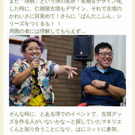
また「堺柄」という堺の名所・名物をデザイン化
した時に、仁徳陵古墳もデザイン、それで古墳の
かわいさに目覚めて！さらに「ぱんだこふん」シ
リーズをつくるも！ ！
周囲の者には理解してもらえず…
そんな時に、とある堺でのイベントで、古墳グッ
ズを作る人がいないかな～と探していたマキリエ
くんと知り合うことになり、はにコットに参加。