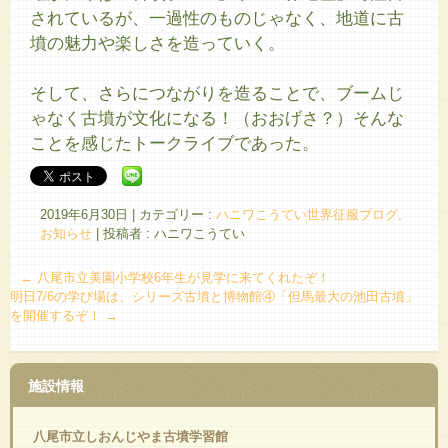
されているが、一過性のものじゃなく、地道に古
墳の魅力や楽しさを造っていく。
そして、さらにつながりを造ることで、ブームじ
ゃなく古墳が文化になる！（おおげさ？）そんな
ことを感じたトークライブであった。
2019年6月30日
|
カテゴリー :
ハニワこうてい世界征服ブログ,
お知らせ
|
投稿者 : ハニワこうてい
←
八尾市立美園小学校6年生が見学に来てくれたぞ！
明日7/6の学び場は、シリーズ古墳と博物館④「但馬最大の池田古墳」
を開催するぞ！
→
施設情報
八尾市立しおんじやま古墳学習館