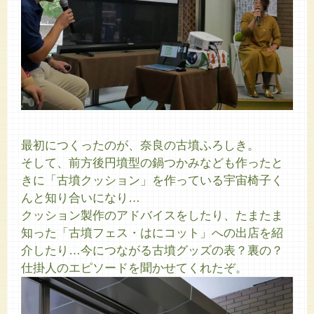
最初につくったのが、奈良の古墳ふろしき。
そして、前方後円墳型の鍋つかみなども作ったと
きに「古墳クッション」を作っている宇宙椅子く
んと知り合いになり…
クッション製作のアドバイスをしたり、たまたま
知った「古墳フェス・はにコット」への出店を紹
介したり…今につながる古墳グッズの表？裏の？
仕掛人のエピソードを聞かせてくれたぞ。