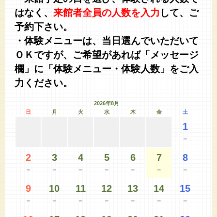
はなく、
来館者全員の人数を入力
して、ご
予約下さい。
・体験メニューは、当日選んでいただいて
ＯＫですが、ご希望があれば「メッセージ
欄」に「体験メニュー・体験人数」をご入
力ください。
2026年8月
日
月
火
水
木
金
土
1
－
2
3
4
5
6
7
8
－
－
－
－
－
－
－
9
10
11
12
13
14
15
－
－
－
－
－
－
－