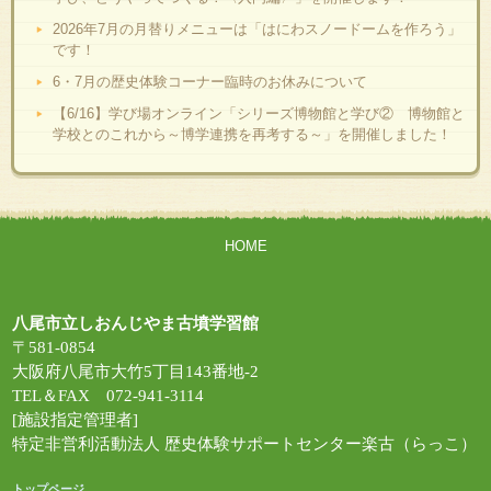
2026年7月の月替りメニューは「はにわスノードームを作ろう」
です！
6・7月の歴史体験コーナー臨時のお休みについて
【6/16】学び場オンライン「シリーズ博物館と学び② 博物館と
学校とのこれから～博学連携を再考する～」を開催しました！
HOME
八尾市立しおんじやま古墳学習館
〒581-0854
大阪府八尾市大竹5丁目143番地-2
TEL＆FAX 072-941-3114
[施設指定管理者]
特定非営利活動法人 歴史体験サポートセンター楽古（らっこ）
トップページ