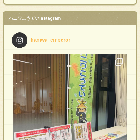
ハニワこうていInstagram
haniwa_emperor