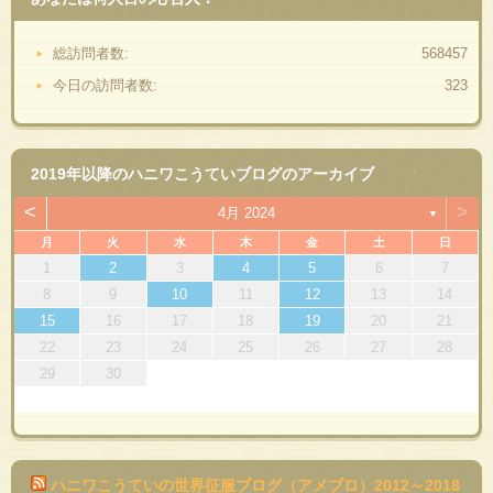
総訪問者数:
568457
今日の訪問者数:
323
2019年以降のハニワこうていブログのアーカイブ
<
>
4月 2024
▼
月
火
水
木
金
土
日
1
2
3
4
5
6
7
8
9
10
11
12
13
14
15
16
17
18
19
20
21
22
23
24
25
26
27
28
29
30
ハニワこうていの世界征服ブログ（アメブロ）2012～2018