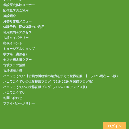
常設歴史体験コーナー
団体見学のご利用
施設紹介
月替り体験メニュー
体験予約、団体体験のご利用
利用案内＆アクセス
古墳クイズラリー
出張イベント
ミュージアムショップ
学び場（講演会）
セスナ機古墳ツアー
古墳クラブ活動
古墳懐石弁当
ハニワこうてい【古墳や博物館の魅力を伝えて世界征服！】（2021-現在.note版）
ハニワこうていの世界征服ブログ（2019-2020.学習館ブログ版）
ハニワこうていの世界征服ブログ（2012-2018.アメブロ版）
ハニワこうてい
お問い合わせ
プライバシーポリシー
ログイン