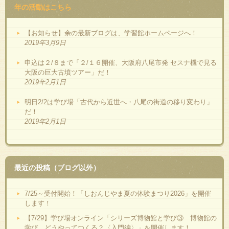
年の活動はこちら
【お知らせ】余の最新ブログは、学習館ホームページへ！
2019年3月9日
申込は２/８まで「２/１６開催、大阪府八尾市発 セスナ機で見る
大阪の巨大古墳ツアー」だ！
2019年2月1日
明日2/2は学び場「古代から近世へ・八尾の街道の移り変わり」
だ！
2019年2月1日
最近の投稿（ブログ以外）
7/25～受付開始！「しおんじやま夏の体験まつり2026」を開催
します！
【7/29】学び場オンライン「シリーズ博物館と学び③ 博物館の
学び、どうやってつくる？〈入門編〉」を開催します！