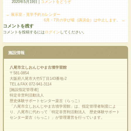
2020年5月19日
|
コメントをどうぞ
←
展示室・見学予約カレンダー
6月・7月の学び場（講演会）は中止します。
→
コメントを残す
コメントを投稿するには
ログイン
してください。
施設情報
八尾市立しおんじやま古墳学習館
〒581-0854
大阪府八尾市大竹5丁目143番地-2
TEL＆FAX 072-941-3114
[施設指定管理者]
特定非営利活動法人
歴史体験サポートセンター楽古（らっこ）
「八尾市立しおんじやま古墳学習館」は、指定管理者制度によ
り、八尾市に代わって「特定非営利活動法人 歴史体験サポート
センター楽古（らっこ）」が管理運営を行っています。