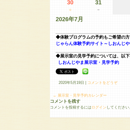
30
31
○
－
2026年7月
◆体験プログラムの予約もご希望の方
じゃらん体験予約サイト～しおんじや
◆展示室の見学予約については、以下
しおんじやま展示室・見学予約
2020年5月19日
|
コメントをどうぞ
←
展示室・見学予約カレンダー
コメントを残す
コメントを投稿するには
ログイン
してください