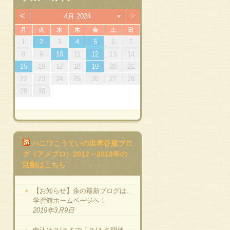
<
>
4月 2024
▼
月
火
水
木
金
土
日
1
3
4
7
3
6
1
4
6
2
7
3
5
1
2
5
1
3
6
1
4
7
2
5
7
3
3
6
1
2
3
4
5
6
7
10
14
10
13
13
14
10
12
12
10
13
14
12
14
10
10
13
11
11
11
8
8
9
8
9
8
8
9
8
9
10
11
12
13
14
15
17
18
21
17
20
15
18
20
16
21
17
19
15
16
19
15
17
20
15
18
21
16
19
21
17
17
20
15
16
17
18
19
20
21
22
24
25
28
24
27
22
25
27
23
28
24
26
22
23
26
22
24
27
22
25
28
23
26
28
24
24
27
22
23
24
25
26
27
28
29
31
29
30
31
29
29
29
30
31
29
30
ハニワこうていの世界征服ブロ
グ（アメブロ）2012～2018年の
活動はこちら
【お知らせ】余の最新ブログは、
学習館ホームページへ！
2019年3月9日