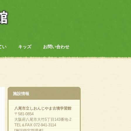
てい
キッズ
お問い合わせ
施設情報
八尾市立しおんじやま古墳学習館
〒581-0854
大阪府八尾市大竹5丁目143番地-2
TEL＆FAX 072-941-3114
[施設指定管理者]