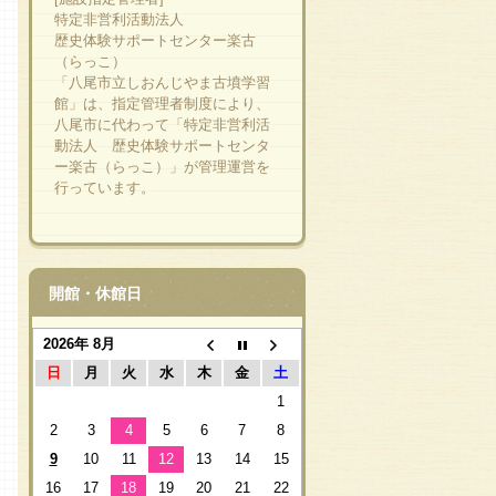
特定非営利活動法人
歴史体験サポートセンター楽古
（らっこ）
「八尾市立しおんじやま古墳学習
館」は、指定管理者制度により、
八尾市に代わって「特定非営利活
動法人 歴史体験サポートセンタ
ー楽古（らっこ）」が管理運営を
行っています。
開館・休館日
2026年 8月
日
月
火
水
木
金
土
1
2
3
4
5
6
7
8
9
10
11
12
13
14
15
16
17
18
19
20
21
22