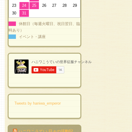
23
24
25
26
27
28
29
30
31
休館日（毎週火曜日、祝日翌日、臨
時あり）
イベント・講座
Tweets by haniwa_emperor
ハニワこうてい 日々の活動記