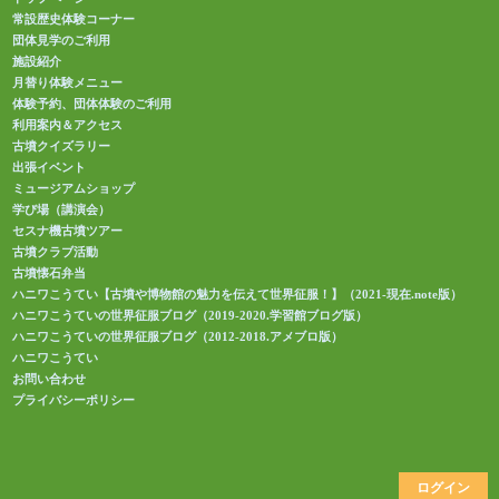
常設歴史体験コーナー
団体見学のご利用
施設紹介
月替り体験メニュー
体験予約、団体体験のご利用
利用案内＆アクセス
古墳クイズラリー
出張イベント
ミュージアムショップ
学び場（講演会）
セスナ機古墳ツアー
古墳クラブ活動
古墳懐石弁当
ハニワこうてい【古墳や博物館の魅力を伝えて世界征服！】（2021-現在.note版）
ハニワこうていの世界征服ブログ（2019-2020.学習館ブログ版）
ハニワこうていの世界征服ブログ（2012-2018.アメブロ版）
ハニワこうてい
お問い合わせ
プライバシーポリシー
ログイン