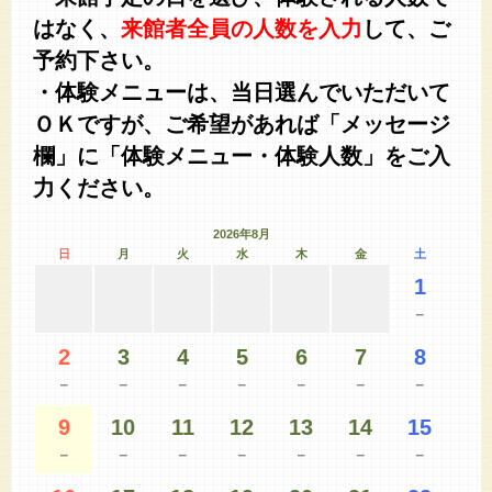
はなく、
来館者全員の人数を入力
して、ご
予約下さい。
・体験メニューは、当日選んでいただいて
ＯＫですが、ご希望があれば「メッセージ
欄」に「体験メニュー・体験人数」をご入
力ください。
2026年8月
日
月
火
水
木
金
土
1
－
2
3
4
5
6
7
8
－
－
－
－
－
－
－
9
10
11
12
13
14
15
－
－
－
－
－
－
－