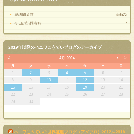
総訪問者数:
569523
今日の訪問者数:
7
2019年以降のハニワこうていブログのアーカイブ
<
>
4月 2024
▼
月
火
水
木
金
土
日
1
2
3
4
5
6
7
8
9
10
11
12
13
14
15
16
17
18
19
20
21
22
23
24
25
26
27
28
29
30
ハニワこうていの世界征服ブログ（アメブロ）2012～2018