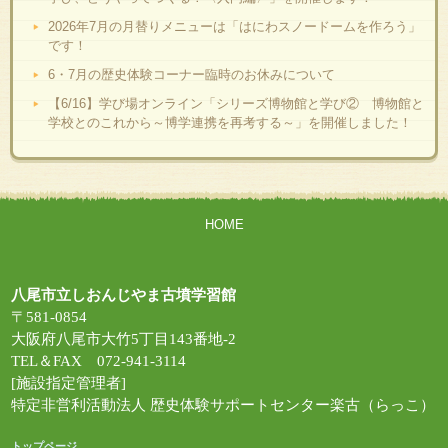
2026年7月の月替りメニューは「はにわスノードームを作ろう」
です！
6・7月の歴史体験コーナー臨時のお休みについて
【6/16】学び場オンライン「シリーズ博物館と学び② 博物館と
学校とのこれから～博学連携を再考する～」を開催しました！
HOME
八尾市立しおんじやま古墳学習館
〒581-0854
大阪府八尾市大竹5丁目143番地-2
TEL＆FAX 072-941-3114
[施設指定管理者]
特定非営利活動法人 歴史体験サポートセンター楽古（らっこ）
トップページ