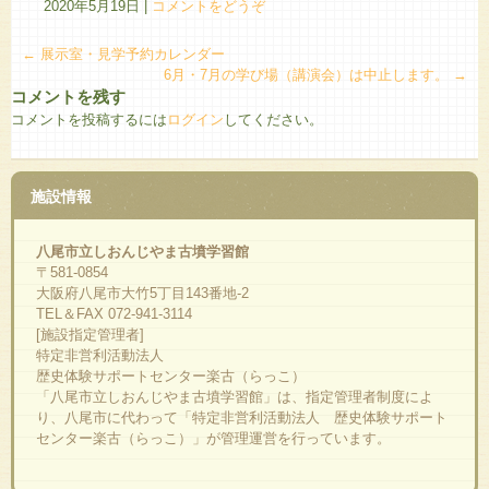
2020年5月19日
|
コメントをどうぞ
←
展示室・見学予約カレンダー
6月・7月の学び場（講演会）は中止します。
→
コメントを残す
コメントを投稿するには
ログイン
してください。
施設情報
八尾市立しおんじやま古墳学習館
〒581-0854
大阪府八尾市大竹5丁目143番地-2
TEL＆FAX 072-941-3114
[施設指定管理者]
特定非営利活動法人
歴史体験サポートセンター楽古（らっこ）
「八尾市立しおんじやま古墳学習館」は、指定管理者制度によ
り、八尾市に代わって「特定非営利活動法人 歴史体験サポート
センター楽古（らっこ）」が管理運営を行っています。