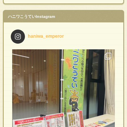
ハニワこうていInstagram
haniwa_emperor