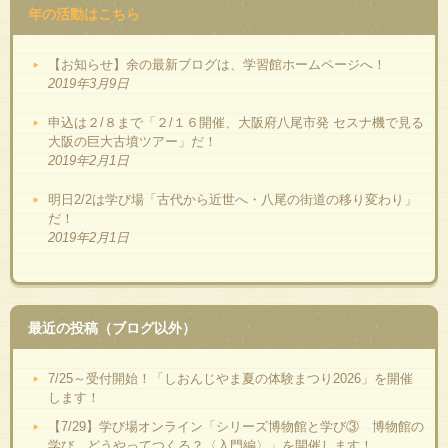
年の活動はこちら
【お知らせ】余の最新ブログは、学習館ホームページへ！
2019年3月9日
申込は２/８まで「２/１６開催、大阪府八尾市発 セスナ機で見る
大阪の巨大古墳ツアー」だ！
2019年2月1日
明日2/2は学び場「古代から近世へ・八尾の街道の移り変わり」
だ！
2019年2月1日
最近の投稿（ブログ以外）
7/25～受付開始！「しおんじやま夏の体験まつり2026」を開催
します！
【7/29】学び場オンライン「シリーズ博物館と学び③ 博物館の
学び、どうやってつくる？〈入門編〉」を開催します！