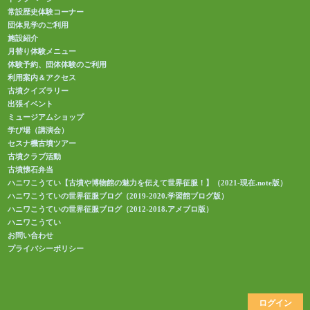
常設歴史体験コーナー
団体見学のご利用
施設紹介
月替り体験メニュー
体験予約、団体体験のご利用
利用案内＆アクセス
古墳クイズラリー
出張イベント
ミュージアムショップ
学び場（講演会）
セスナ機古墳ツアー
古墳クラブ活動
古墳懐石弁当
ハニワこうてい【古墳や博物館の魅力を伝えて世界征服！】（2021-現在.note版）
ハニワこうていの世界征服ブログ（2019-2020.学習館ブログ版）
ハニワこうていの世界征服ブログ（2012-2018.アメブロ版）
ハニワこうてい
お問い合わせ
プライバシーポリシー
ログイン