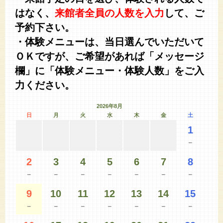
はなく、
来館者全員の人数を入力
して、ご
予約下さい。
・体験メニューは、当日選んでいただいて
ＯＫですが、ご希望があれば「メッセージ
欄」に「体験メニュー・体験人数」をご入
力ください。
2026年8月
日
月
火
水
木
金
土
1
－
2
3
4
5
6
7
8
－
－
－
－
－
－
－
9
10
11
12
13
14
15
－
－
－
－
－
－
－