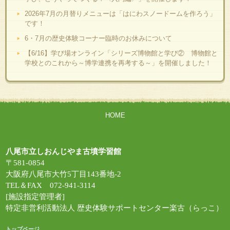
2026年7月の月替りメニューは「はにわスノードームを作ろう」
です！
6・7月の歴史体験コーナー臨時のお休みについて
【6/16】学び場オンライン「シリーズ博物館と学び② 博物館と
学校とのこれから～博学連携を再考する～」を開催しました！
HOME
八尾市立しおんじやま古墳学習館
〒581-0854
大阪府八尾市大竹5丁目143番地-2
TEL＆FAX 072-941-3114
[施設指定管理者]
特定非営利活動法人 歴史体験サポートセンター楽古（らっこ）
トップページ