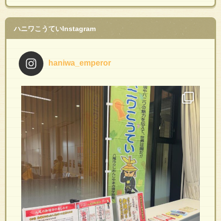
ハニワこうていInstagram
haniwa_emperor