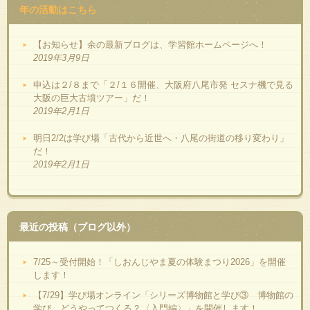
年の活動はこちら
【お知らせ】余の最新ブログは、学習館ホームページへ！
2019年3月9日
申込は２/８まで「２/１６開催、大阪府八尾市発 セスナ機で見る
大阪の巨大古墳ツアー」だ！
2019年2月1日
明日2/2は学び場「古代から近世へ・八尾の街道の移り変わり」
だ！
2019年2月1日
最近の投稿（ブログ以外）
7/25～受付開始！「しおんじやま夏の体験まつり2026」を開催
します！
【7/29】学び場オンライン「シリーズ博物館と学び③ 博物館の
学び、どうやってつくる？〈入門編〉」を開催します！