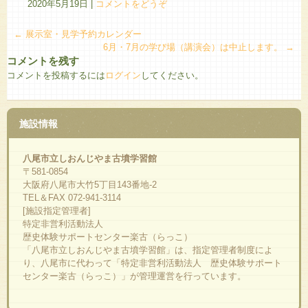
2020年5月19日
|
コメントをどうぞ
←
展示室・見学予約カレンダー
6月・7月の学び場（講演会）は中止します。
→
コメントを残す
コメントを投稿するには
ログイン
してください。
施設情報
八尾市立しおんじやま古墳学習館
〒581-0854
大阪府八尾市大竹5丁目143番地-2
TEL＆FAX 072-941-3114
[施設指定管理者]
特定非営利活動法人
歴史体験サポートセンター楽古（らっこ）
「八尾市立しおんじやま古墳学習館」は、指定管理者制度によ
り、八尾市に代わって「特定非営利活動法人 歴史体験サポート
センター楽古（らっこ）」が管理運営を行っています。