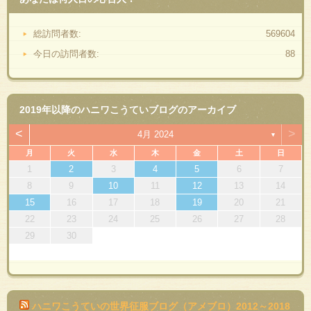
総訪問者数:
569604
今日の訪問者数:
88
2019年以降のハニワこうていブログのアーカイブ
<
>
4月 2024
▼
月
火
水
木
金
土
日
1
2
3
4
5
6
7
8
9
10
11
12
13
14
15
16
17
18
19
20
21
22
23
24
25
26
27
28
29
30
ハニワこうていの世界征服ブログ（アメブロ）2012～2018