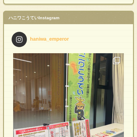
ハニワこうていInstagram
haniwa_emperor