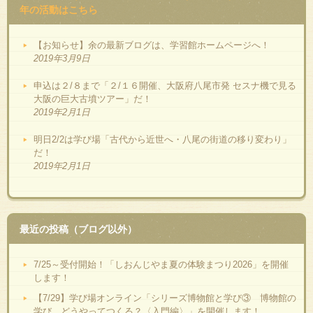
年の活動はこちら
【お知らせ】余の最新ブログは、学習館ホームページへ！
2019年3月9日
申込は２/８まで「２/１６開催、大阪府八尾市発 セスナ機で見る
大阪の巨大古墳ツアー」だ！
2019年2月1日
明日2/2は学び場「古代から近世へ・八尾の街道の移り変わり」
だ！
2019年2月1日
最近の投稿（ブログ以外）
7/25～受付開始！「しおんじやま夏の体験まつり2026」を開催
します！
【7/29】学び場オンライン「シリーズ博物館と学び③ 博物館の
学び、どうやってつくる？〈入門編〉」を開催します！