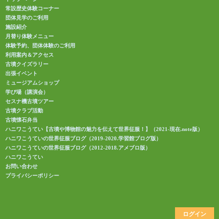
常設歴史体験コーナー
団体見学のご利用
施設紹介
月替り体験メニュー
体験予約、団体体験のご利用
利用案内＆アクセス
古墳クイズラリー
出張イベント
ミュージアムショップ
学び場（講演会）
セスナ機古墳ツアー
古墳クラブ活動
古墳懐石弁当
ハニワこうてい【古墳や博物館の魅力を伝えて世界征服！】（2021-現在.note版）
ハニワこうていの世界征服ブログ（2019-2020.学習館ブログ版）
ハニワこうていの世界征服ブログ（2012-2018.アメブロ版）
ハニワこうてい
お問い合わせ
プライバシーポリシー
ログイン