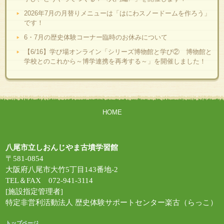
2026年7月の月替りメニューは「はにわスノードームを作ろう」
です！
6・7月の歴史体験コーナー臨時のお休みについて
【6/16】学び場オンライン「シリーズ博物館と学び② 博物館と
学校とのこれから～博学連携を再考する～」を開催しました！
HOME
八尾市立しおんじやま古墳学習館
〒581-0854
大阪府八尾市大竹5丁目143番地-2
TEL＆FAX 072-941-3114
[施設指定管理者]
特定非営利活動法人 歴史体験サポートセンター楽古（らっこ）
トップページ