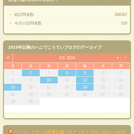
総訪問者数:
568362
今日の訪問者数:
228
2019年以降のハニワこうていブログのアーカイブ
<
>
4月 2024
▼
月
火
水
木
金
土
日
1
2
3
4
5
6
7
8
9
10
11
12
13
14
15
16
17
18
19
20
21
22
23
24
25
26
27
28
29
30
ハニワこうていの世界征服ブログ（アメブロ）2012～2018