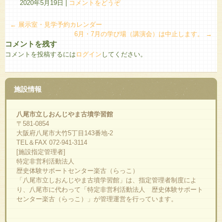
2020年5月19日
|
コメントをどうぞ
←
展示室・見学予約カレンダー
6月・7月の学び場（講演会）は中止します。
→
コメントを残す
コメントを投稿するには
ログイン
してください。
施設情報
八尾市立しおんじやま古墳学習館
〒581-0854
大阪府八尾市大竹5丁目143番地-2
TEL＆FAX 072-941-3114
[施設指定管理者]
特定非営利活動法人
歴史体験サポートセンター楽古（らっこ）
「八尾市立しおんじやま古墳学習館」は、指定管理者制度によ
り、八尾市に代わって「特定非営利活動法人 歴史体験サポート
センター楽古（らっこ）」が管理運営を行っています。