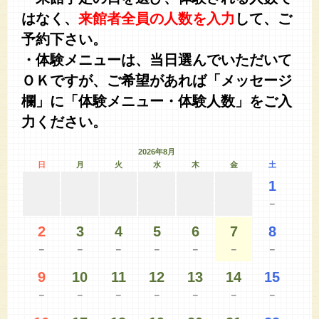
はなく、
来館者全員の人数を入力
して、ご
予約下さい。
・体験メニューは、当日選んでいただいて
ＯＫですが、ご希望があれば「メッセージ
欄」に「体験メニュー・体験人数」をご入
力ください。
2026年8月
日
月
火
水
木
金
土
1
－
2
3
4
5
6
7
8
－
－
－
－
－
－
－
9
10
11
12
13
14
15
－
－
－
－
－
－
－