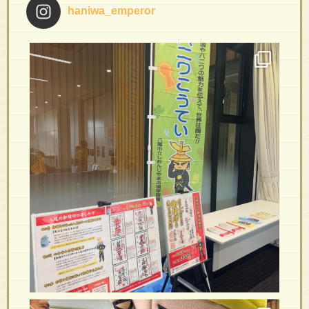
haniwa_emperor