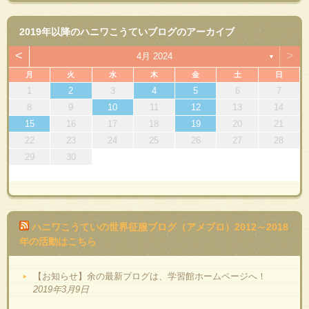
2019年以降のハニワこうていブログのアーカイブ
<
>
4月 2024
▼
月
火
水
木
金
土
日
1
2
3
4
5
6
7
8
9
10
11
12
13
14
15
16
17
18
19
20
21
22
23
24
25
26
27
28
29
30
ハニワこうていの世界征服ブログ（アメブロ）2012～2018
年の活動はこちら
【お知らせ】余の最新ブログは、学習館ホームページへ！
2019年3月9日