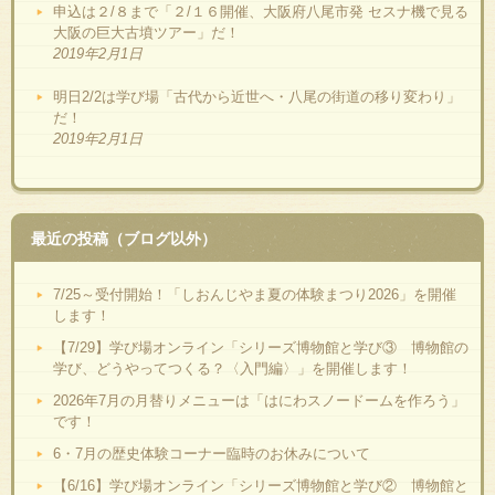
申込は２/８まで「２/１６開催、大阪府八尾市発 セスナ機で見る
大阪の巨大古墳ツアー」だ！
2019年2月1日
明日2/2は学び場「古代から近世へ・八尾の街道の移り変わり」
だ！
2019年2月1日
最近の投稿（ブログ以外）
7/25～受付開始！「しおんじやま夏の体験まつり2026」を開催
します！
【7/29】学び場オンライン「シリーズ博物館と学び③ 博物館の
学び、どうやってつくる？〈入門編〉」を開催します！
2026年7月の月替りメニューは「はにわスノードームを作ろう」
です！
6・7月の歴史体験コーナー臨時のお休みについて
【6/16】学び場オンライン「シリーズ博物館と学び② 博物館と