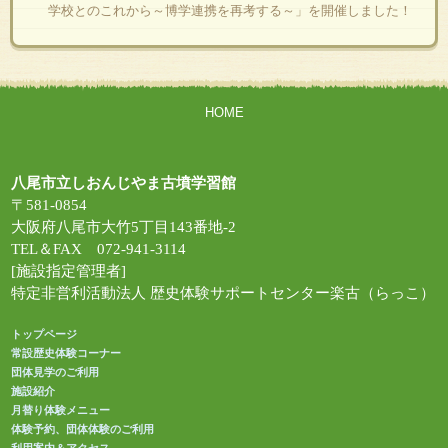
学校とのこれから～博学連携を再考する～」を開催しました！
HOME
八尾市立しおんじやま古墳学習館
〒581-0854
大阪府八尾市大竹5丁目143番地-2
TEL＆FAX 072-941-3114
[施設指定管理者]
特定非営利活動法人 歴史体験サポートセンター楽古（らっこ）
トップページ
常設歴史体験コーナー
団体見学のご利用
施設紹介
月替り体験メニュー
体験予約、団体体験のご利用